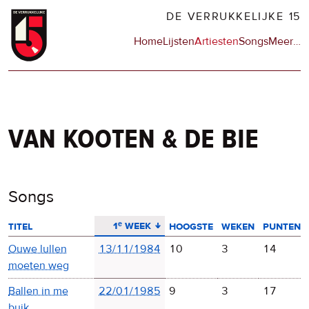
Overslaan
DE VERRUKKELIJKE 15
en
Hoofdnavigatie
Home
Lijsten
Artiesten
Songs
Meer
op
…
naar
de
de
sit
inhoud
en
gaan
op
npo
van kooten & de bie
Songs
aflopend sorteren
1ᵉ week
titel
hoogste
weken
punten
Ouwe lullen
13/11/1984
10
3
14
moeten weg
Ballen in me
22/01/1985
9
3
17
buik