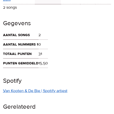
2 songs
Gegevens
aantal songs
2
aantal nummers 1
0
totaal punten
31
punten gemiddeld
15,50
Spotify
Van Kooten & De Bie | Spotify artiest
Gerelateerd