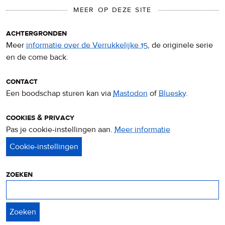
MEER OP DEZE SITE
achtergronden
Meer
informatie over de Verrukkelijke 15
, de originele serie
en de come back.
contact
Een boodschap sturen kan via
Mastodon
of
Bluesky
.
cookies & privacy
Pas je cookie-instellingen aan.
Meer informatie
over
privacy
&
cookies
zoeken
Zoeken