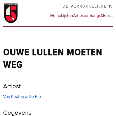
Overslaan
DE VERRUKKELIJKE 15
en
Hoofdnavigatie
Home
Lijsten
Artiesten
Songs
Meer
op
…
naar
de
de
sit
inhoud
en
gaan
op
npo
ouwe lullen moeten
weg
Artiest
Van Kooten & De Bie
Gegevens