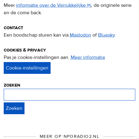
Meer
informatie over de Verrukkelijke 15
, de originele serie
en de come back.
contact
Een boodschap sturen kan via
Mastodon
of
Bluesky
.
cookies & privacy
Pas je cookie-instellingen aan.
Meer informatie
over
privacy
&
cookies
zoeken
Zoeken
MEER OP NPORADIO2.NL