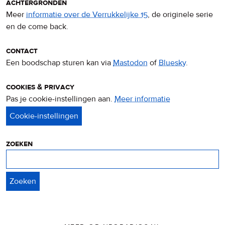
achtergronden
Meer
informatie over de Verrukkelijke 15
, de originele serie
en de come back.
contact
Een boodschap sturen kan via
Mastodon
of
Bluesky
.
cookies & privacy
Pas je cookie-instellingen aan.
Meer informatie
over
privacy
&
cookies
zoeken
Zoeken