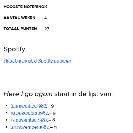
hoogste notering
8
aantal weken
4
totaal punten
27
Spotify
Here I go again | Spotify nummer
Here I go again
staat in de lijst van:
3 november 1987
–
9
10 november 1987
–
9
17 november 1987
–
8
24 november 1987
–
11