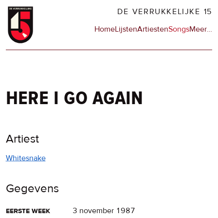
Overslaan
DE VERRUKKELIJKE 15
en
Hoofdnavigatie
Home
Lijsten
Artiesten
Songs
Meer
op
…
naar
de
de
sit
inhoud
en
gaan
op
npo
here i go again
Artiest
Whitesnake
Gegevens
eerste week
3 november 1987