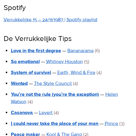
Spotify
Verrukkelijke 15 – 24/11/1987 | Spotify playlist
De Verrukkelijke Tips
Love in the first degree
—
Bananarama
(6)
So emotional
—
Whitney Houston
(5)
System of survival
—
Earth, Wind & Fire
(4)
Wanted
—
The Style Council
(4)
You’re not the rule (you’re the exception)
—
Helen
Watson
(4)
Casanova
—
Levert
(4)
I could never take the place of your man
—
Prince
(3)
Peace maker
—
Kool & The Gang
(2)