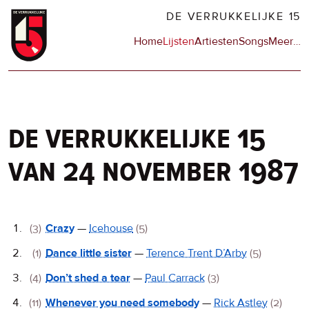
Overslaan
DE VERRUKKELIJKE 15
en
Hoofdnavigatie
Home
Lijsten
Artiesten
Songs
Meer
op
…
naar
de
de
sit
inhoud
en
gaan
op
npo
de verrukkelijke 15
van 24 november 1987
De
(3)
Crazy
—
Icehouse
(5)
Verrukkelijke
(1)
Dance little sister
—
Terence Trent D’Arby
(5)
15
(4)
Don’t shed a tear
—
Paul Carrack
(3)
(11)
Whenever you need somebody
—
Rick Astley
(2)