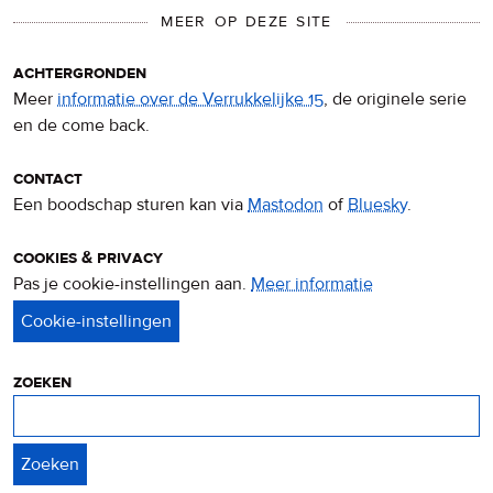
MEER OP DEZE SITE
achtergronden
Meer
informatie over de Verrukkelijke 15
, de originele serie
en de come back.
contact
Een boodschap sturen kan via
Mastodon
of
Bluesky
.
cookies & privacy
Pas je cookie-instellingen aan.
Meer informatie
over
privacy
&
cookies
zoeken
Zoeken