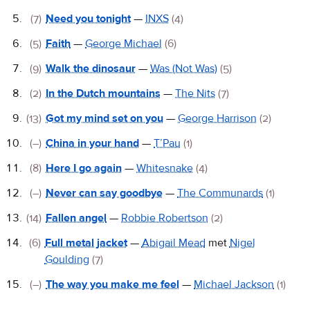
(7)
Need you tonight
—
INXS
(4)
(5)
Faith
—
George Michael
(6)
(9)
Walk the dinosaur
—
Was (Not Was)
(5)
(2)
In the Dutch mountains
—
The Nits
(7)
(13)
Got my mind set on you
—
George Harrison
(2)
(–)
China in your hand
—
T’Pau
(1)
(8)
Here I go again
—
Whitesnake
(4)
(–)
Never can say goodbye
—
The Communards
(1)
(14)
Fallen angel
—
Robbie Robertson
(2)
(6)
Full metal jacket
—
Abigail Mead
met
Nigel
Goulding
(7)
(–)
The way you make me feel
—
Michael Jackson
(1)