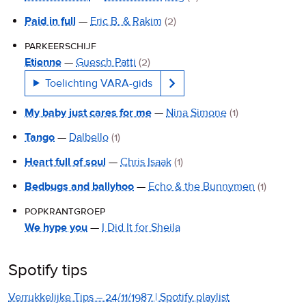
Paid in full
—
Eric B. & Rakim
(2)
parkeerschijf
Etienne
—
Guesch Patti
(2)
Toelichting VARA-gids
My baby just cares for me
—
Nina Simone
(1)
Tango
—
Dalbello
(1)
Heart full of soul
—
Chris Isaak
(1)
Bedbugs and ballyhoo
—
Echo & the Bunnymen
(1)
popkrantgroep
We hype you
—
I Did It for Sheila
Spotify tips
Verrukkelijke Tips – 24/11/1987 | Spotify playlist