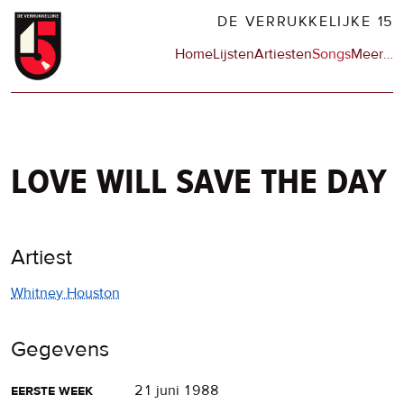
Overslaan
DE VERRUKKELIJKE 15
en
Hoofdnavigatie
Home
Lijsten
Artiesten
Songs
Meer
op
…
naar
de
de
sit
inhoud
en
gaan
op
npo
love will save the day
Artiest
Whitney Houston
Gegevens
eerste week
21 juni 1988