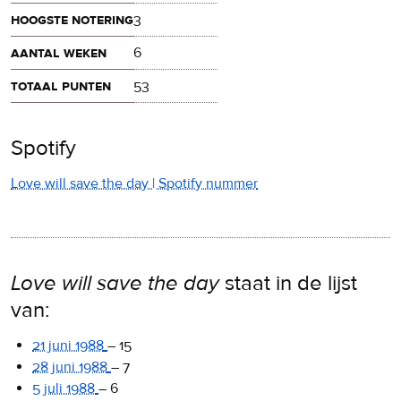
hoogste notering
3
aantal weken
6
totaal punten
53
Spotify
Love will save the day | Spotify nummer
Love will save the day
staat in de lijst
van:
21 juni 1988
–
15
28 juni 1988
–
7
5 juli 1988
–
6