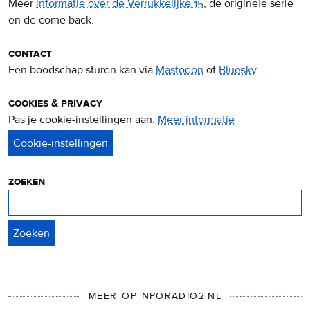
Meer
informatie over de Verrukkelijke 15
, de originele serie
en de come back.
contact
Een boodschap sturen kan via
Mastodon
of
Bluesky
.
cookies & privacy
Pas je cookie-instellingen aan.
Meer informatie
over
privacy
&
cookies
zoeken
Zoeken
MEER OP NPORADIO2.NL