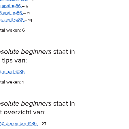
1 april 1986
–
5
8 april 1986
–
11
15 april 1986
–
14
tal weken: 6
solute beginners
staat in
 tips van:
4 maart 1986
tal weken: 1
solute beginners
staat in
t overzicht van:
30 december 1986
–
27