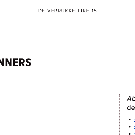
DE VERRUKKELIJKE 15
inners
dio2.nl
Ab
de 