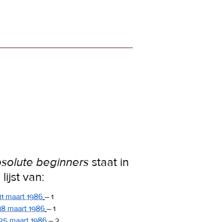
solute beginners
staat in
lijst van:
11 maart 1986
–
1
18 maart 1986
–
1
25 maart 1986
–
3