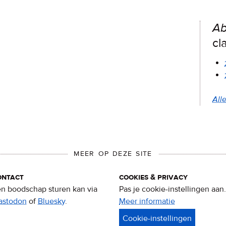
Ab
cl
Alle
MEER OP DEZE SITE
ontact
cookies & privacy
n boodschap sturen kan via
Pas je cookie-instellingen aan.
astodon
of
Bluesky
.
Meer informatie
over
privacy
&