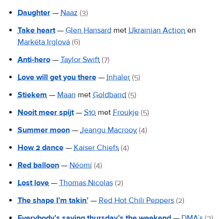
Daughter
—
Naaz
(3)
Take heart
—
Glen Hansard
met
Ukrainian Action
en
Markéta Irglová
(6)
Anti-hero
—
Taylor Swift
(7)
Love will get you there
—
Inhaler
(5)
Stiekem
—
Maan
met
Goldband
(5)
Nooit meer spijt
—
S10
met
Froukje
(5)
Summer moon
—
Jeangu Macrooy
(4)
How 2 dance
—
Kaiser Chiefs
(4)
Red balloon
—
Néomí
(4)
Lost love
—
Thomas Nicolas
(2)
The shape I’m takin’
—
Red Hot Chili Peppers
(2)
Everybody’s saying thursday’s the weekend
—
DMA’s
(2)