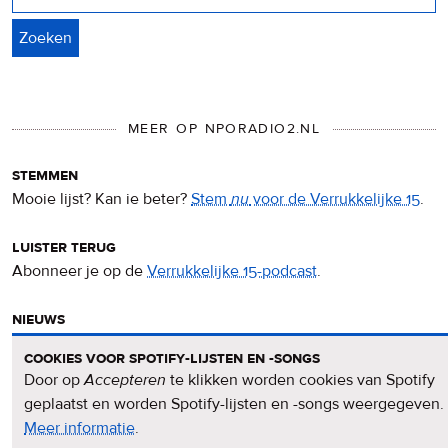
MEER OP NPORADIO2.NL
stemmen
Mooie lijst? Kan ie beter?
Stem
nu
voor de Verrukkelijke 15
.
luister terug
Abonneer je op de
Verrukkelijke 15-podcast
.
nieuws
Het
Verrukkelijke 15-nieuws
op de NPO Radio 2-website.
cookies voor spotify-lijsten en -songs
Door op
Accepteren
te klikken worden cookies van Spotify
nieuwsbrief
geplaatst en worden Spotify-lijsten en -songs weergegeven.
Meld je aan voor de
Verrukkelijke 15-nieuwsbrief
.
Meer informatie
over
.