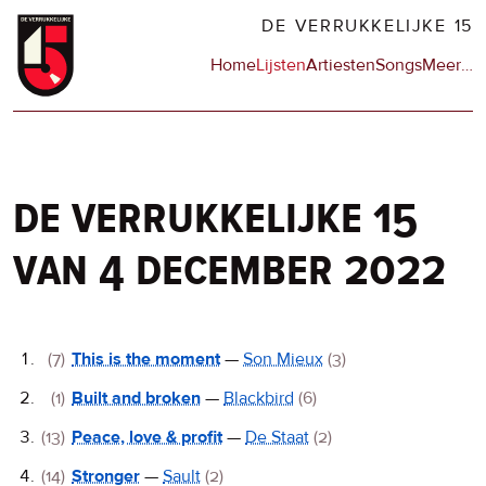
Overslaan
DE VERRUKKELIJKE 15
en
Hoofdnavigatie
Home
Lijsten
Artiesten
Songs
Meer
op
…
naar
de
de
sit
inhoud
en
gaan
op
npo
de verrukkelijke 15
van 4 december 2022
De
(7)
This is the moment
—
Son Mieux
(3)
Verrukkelijke
(1)
Built and broken
—
Blackbird
(6)
15
(13)
Peace, love & profit
—
De Staat
(2)
(14)
Stronger
—
Sault
(2)