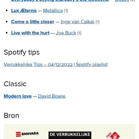
Lux Æterna
—
Metallica
(1)
Come a little closer
—
Inge van Calkar
(1)
Live with the hurt
—
Joe Buck
(1)
Spotify tips
Verrukkelijke Tips – 04/12/2022 | Spotify playlist
Classic
Modern love
—
David Bowie
Bron