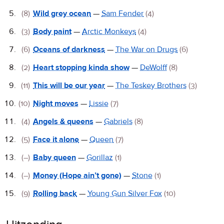
(8)
Wild grey ocean
—
Sam Fender
(4)
(3)
Body paint
—
Arctic Monkeys
(4)
(6)
Oceans of darkness
—
The War on Drugs
(6)
(2)
Heart stopping kinda show
—
DeWolff
(8)
(11)
This will be our year
—
The Teskey Brothers
(3)
(10)
Night moves
—
Lissie
(7)
(4)
Angels & queens
—
Gabriels
(8)
(5)
Face it alone
—
Queen
(7)
(–)
Baby queen
—
Gorillaz
(1)
(–)
Money (Hope ain’t gone)
—
Stone
(1)
(9)
Rolling back
—
Young Gun Silver Fox
(10)