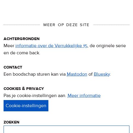
MEER OP DEZE SITE
achtergronden
Meer
informatie over de Verrukkelijke 15
, de originele serie
en de come back.
contact
Een boodschap sturen kan via
Mastodon
of
Bluesky
.
cookies & privacy
Pas je cookie-instellingen aan.
Meer informatie
over
privacy
&
cookies
zoeken
Zoeken