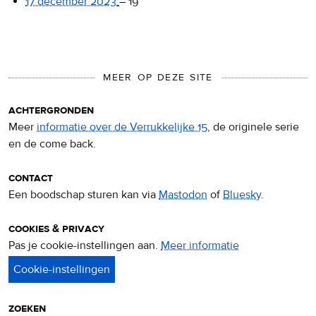
17 december 2023
–
19
MEER OP DEZE SITE
achtergronden
Meer
informatie over de Verrukkelijke 15
, de originele serie
en de come back.
contact
Een boodschap sturen kan via
Mastodon
of
Bluesky
.
cookies & privacy
Pas je cookie-instellingen aan.
Meer informatie
over
privacy
&
cookies
zoeken