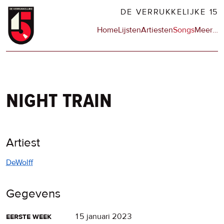
Overslaan
DE VERRUKKELIJKE 15
en
Hoofdnavigatie
Home
Lijsten
Artiesten
Songs
Meer
op
…
naar
de
de
sit
inhoud
en
gaan
op
npo
night train
Artiest
DeWolff
Gegevens
eerste week
15 januari 2023