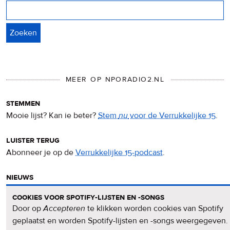
Zoeken
MEER OP NPORADIO2.NL
stemmen
Mooie lijst? Kan ie beter?
Stem
nu
voor de Verrukkelijke 15
.
luister terug
Abonneer je op de
Verrukkelijke 15-podcast
.
nieuws
Het
Verrukkelijke 15-nieuws
op de NPO Radio 2-website.
cookies voor spotify-lijsten en -songs
Door op
Accepteren
te klikken worden cookies van Spotify
nieuwsbrief
geplaatst en worden Spotify-lijsten en -songs weergegeven.
Meld je aan voor de
Verrukkelijke 15-nieuwsbrief
.