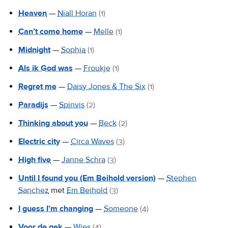
Heaven
—
Niall Horan
(1)
Can’t come home
—
Melle
(1)
Midnight
—
Sophia
(1)
Als ik God was
—
Froukje
(1)
Regret me
—
Daisy Jones & The Six
(1)
Paradijs
—
Spinvis
(2)
Thinking about you
—
Beck
(2)
Electric city
—
Circa Waves
(3)
High five
—
Janne Schra
(3)
Until I found you (Em Beihold version)
—
Stephen
Sanchez
met
Em Beihold
(3)
I guess I’m changing
—
Someone
(4)
Voor de gek
—
Wies
(4)