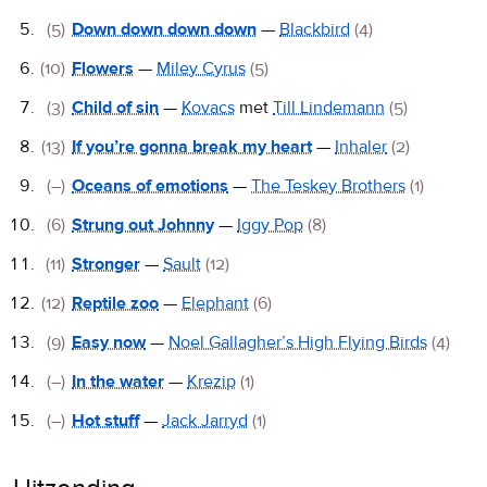
(5)
Down down down down
—
Blackbird
(4)
(10)
Flowers
—
Miley Cyrus
(5)
(3)
Child of sin
—
Kovacs
met
Till Lindemann
(5)
(13)
If you’re gonna break my heart
—
Inhaler
(2)
(–)
Oceans of emotions
—
The Teskey Brothers
(1)
(6)
Strung out Johnny
—
Iggy Pop
(8)
(11)
Stronger
—
Sault
(12)
(12)
Reptile zoo
—
Elephant
(6)
(9)
Easy now
—
Noel Gallagher’s High Flying Birds
(4)
(–)
In the water
—
Krezip
(1)
(–)
Hot stuff
—
Jack Jarryd
(1)