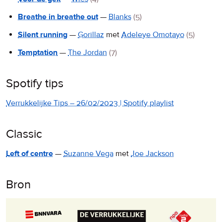
Breathe in breathe out
—
Blanks
(5)
Silent running
—
Gorillaz
met
Adeleye Omotayo
(5)
Temptation
—
The Jordan
(7)
Spotify tips
Verrukkelijke Tips – 26/02/2023 | Spotify playlist
Classic
Left of centre
—
Suzanne Vega
met
Joe Jackson
Bron