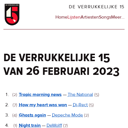
Overslaan
DE VERRUKKELIJKE 15
en
Hoofdnavigatie
Home
Lijsten
Artiesten
Songs
Meer
op
…
naar
de
de
sit
inhoud
en
gaan
op
npo
de verrukkelijke 15
van 26 februari 2023
De
(2)
Tropic morning news
—
The National
(5)
Verrukkelijke
(7)
How my heart was won
—
Di-Rect
(5)
15
(4)
Ghosts again
—
Depeche Mode
(2)
(1)
Night train
—
DeWolff
(7)