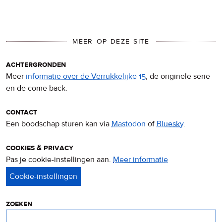
MEER OP DEZE SITE
achtergronden
Meer
informatie over de Verrukkelijke 15
, de originele serie
en de come back.
contact
Een boodschap sturen kan via
Mastodon
of
Bluesky
.
cookies & privacy
Pas je cookie-instellingen aan.
Meer informatie
over
privacy
&
cookies
zoeken
Zoeken