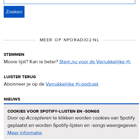
MEER OP NPORADIO2.NL
stemmen
Mooie lijst? Kan ie beter?
Stem
nu
voor de Verrukkelijke 15
.
luister terug
Abonneer je op de
Verrukkelijke 15-podcast
.
nieuws
Het
Verrukkelijke 15-nieuws
op de NPO Radio 2-website.
cookies voor spotify-lijsten en -songs
Door op
Accepteren
te klikken worden cookies van Spotify
nieuwsbrief
geplaatst en worden Spotify-lijsten en -songs weergegeven.
Meld je aan voor de
Verrukkelijke 15-nieuwsbrief
.
Meer informatie
over
.