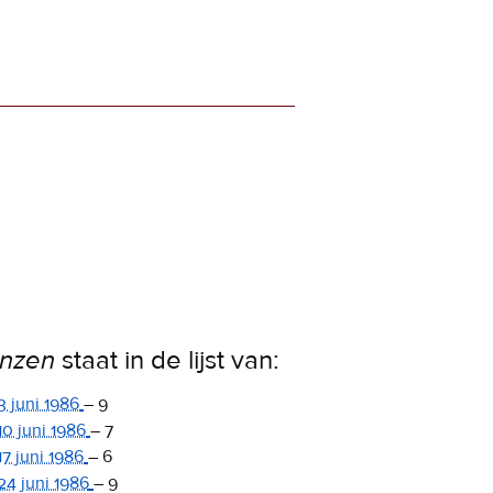
nzen
staat in de lijst van:
3 juni 1986
–
9
10 juni 1986
–
7
17 juni 1986
–
6
24 juni 1986
–
9