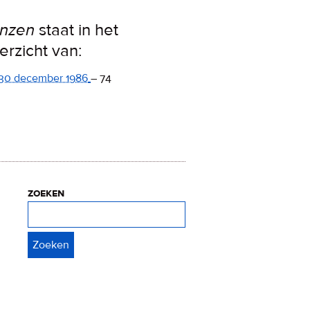
nzen
staat in het
erzicht van:
30 december 1986
–
74
zoeken
Zoeken