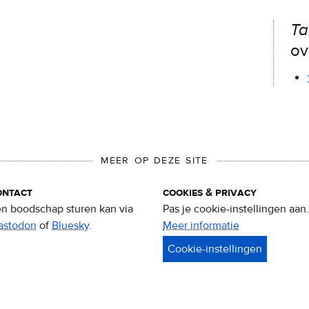
Ta
ov
MEER OP DEZE SITE
ontact
cookies & privacy
n boodschap sturen kan via
Pas je cookie-instellingen aan.
astodon
of
Bluesky
.
Meer informatie
over
privacy
&
cookies