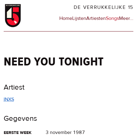
Overslaan
DE VERRUKKELIJKE 15
en
Hoofdnavigatie
Home
Lijsten
Artiesten
Songs
Meer
op
…
naar
de
de
sit
inhoud
en
gaan
op
npo
need you tonight
Artiest
INXS
Gegevens
eerste week
3 november 1987