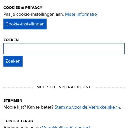
cookies & privacy
Pas je cookie-instellingen aan.
Meer informatie
over
privacy
&
cookies
zoeken
Zoeken
MEER OP NPORADIO2.NL
stemmen
Mooie lijst? Kan ie beter?
Stem
nu
voor de Verrukkelijke 15
.
luister terug
Abonneer je op de
Verrukkelijke 15-podcast
.