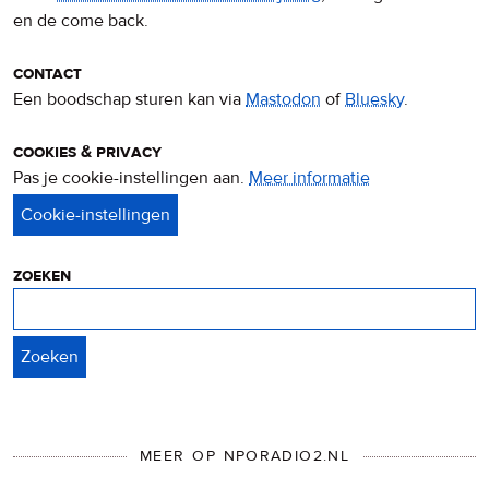
en de come back.
contact
Een boodschap sturen kan via
Mastodon
of
Bluesky
.
cookies & privacy
Pas je cookie-instellingen aan.
Meer informatie
over
privacy
&
cookies
zoeken
Zoeken
MEER OP NPORADIO2.NL