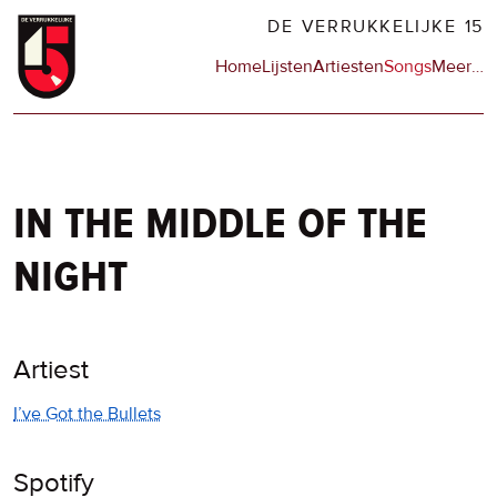
Overslaan
DE VERRUKKELIJKE 15
en
Hoofdnavigatie
Home
Lijsten
Artiesten
Songs
Meer
op
…
naar
de
de
sit
inhoud
en
gaan
op
npo
in the middle of the
night
Artiest
I’ve Got the Bullets
Spotify