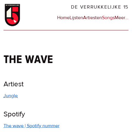
Overslaan
DE VERRUKKELIJKE 15
en
Hoofdnavigatie
Home
Lijsten
Artiesten
Songs
Meer
op
…
naar
de
de
sit
inhoud
en
gaan
op
npo
the wave
Artiest
Jungle
Spotify
The wave | Spotify nummer