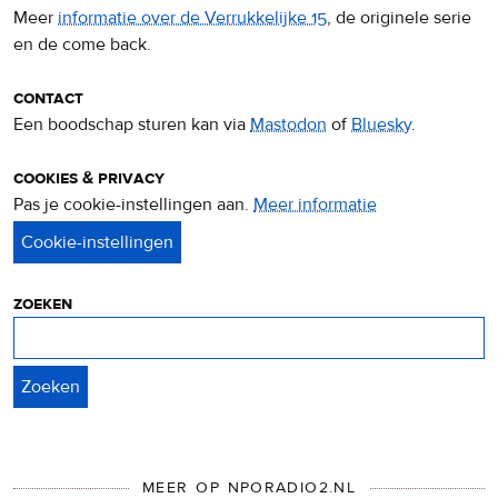
Meer
informatie over de Verrukkelijke 15
, de originele serie
en de come back.
contact
Een boodschap sturen kan via
Mastodon
of
Bluesky
.
cookies & privacy
Pas je cookie-instellingen aan.
Meer informatie
over
privacy
&
cookies
zoeken
Zoeken
MEER OP NPORADIO2.NL