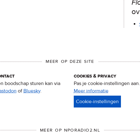
Fl
ov
MEER OP DEZE SITE
ontact
cookies & privacy
n boodschap sturen kan via
Pas je cookie-instellingen aan.
astodon
of
Bluesky
.
Meer informatie
over
privacy
&
cookies
MEER OP NPORADIO2.NL