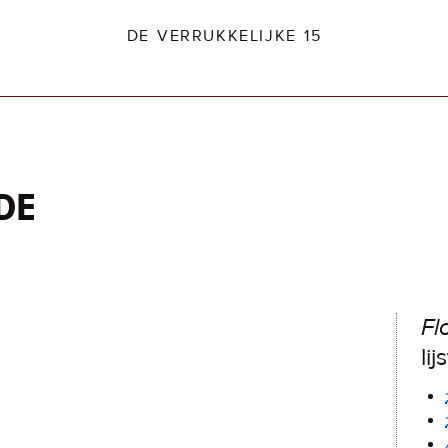
DE VERRUKKELIJKE 15
de
dio2.nl
Fl
lij