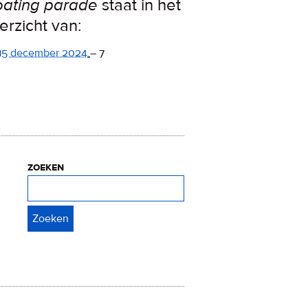
oating parade
staat in het
erzicht van:
15 december 2024
–
7
zoeken
Zoeken