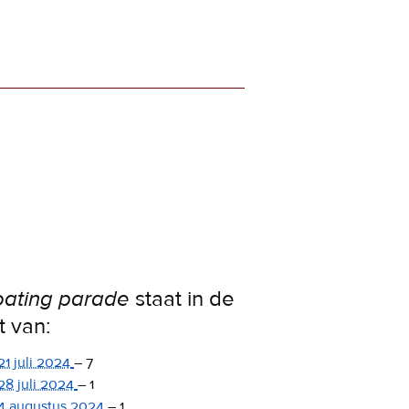
oating parade
staat in de
st van:
21 juli 2024
–
7
28 juli 2024
–
1
4 augustus 2024
–
1