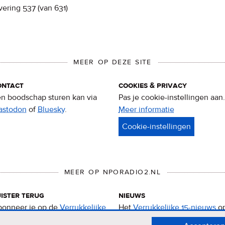
vering 537 (van 631)
MEER OP DEZE SITE
ontact
cookies & privacy
n boodschap sturen kan via
Pas je cookie-instellingen aan.
astodon
of
Bluesky
.
Meer informatie
over
privacy
&
cookies
MEER OP NPORADIO2.NL
ister terug
nieuws
onneer je op de
Verrukkelijke
Het
Verrukkelijke 15-nieuws
o
-podcast
.
de NPO Radio 2-website.