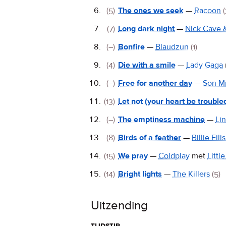
(5)
The ones we seek
—
Racoon
(
(7)
Long dark night
—
Nick Cave 
(–)
Bonfire
—
Blaudzun
(1)
(4)
Die with a smile
—
Lady Gaga
(–)
Free for another day
—
Son M
(13)
Let not (your heart be trouble
(–)
The emptiness machine
—
Lin
(8)
Birds of a feather
—
Billie Eili
(15)
We pray
—
Coldplay
met
Littl
(14)
Bright lights
—
The Killers
(5)
Uitzending
tijdstip