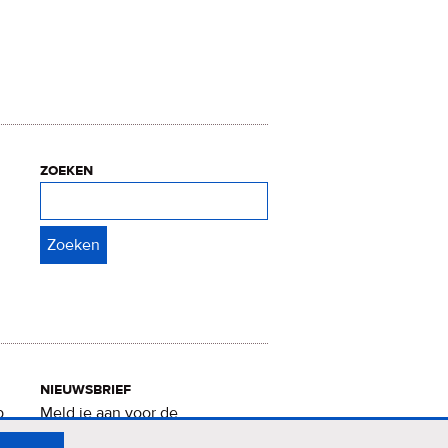
zoeken
Zoeken
nieuwsbrief
p
Meld je aan voor de
Verrukkelijke 15-nieuwsbrief
.