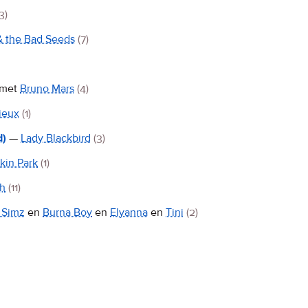
3)
& the Bad Seeds
(7)
met
Bruno Mars
(4)
ieux
(1)
d)
—
Lady Blackbird
(3)
kin Park
(1)
sh
(11)
e Simz
en
Burna Boy
en
Elyanna
en
Tini
(2)