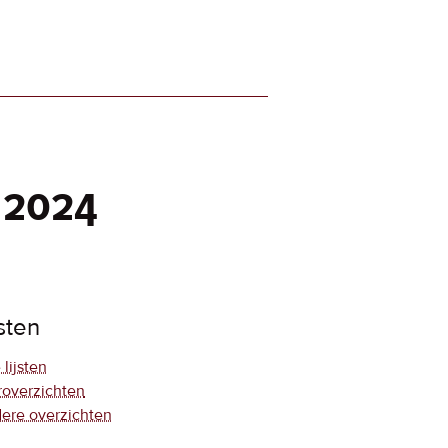
 2024
jsten
 lijsten
roverzichten
ere overzichten