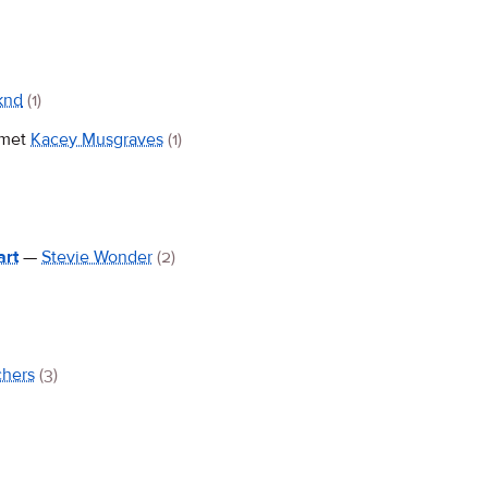
knd
(1)
met
Kacey Musgraves
(1)
art
—
Stevie Wonder
(2)
chers
(3)