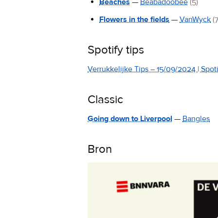
Beaches
—
Beabadoobee
(5)
Flowers in the fields
—
VanWyck
(7
Spotify tips
Verrukkelijke Tips – 15/09/2024 | Spotif
Classic
Going down to Liverpool
—
Bangles
Bron