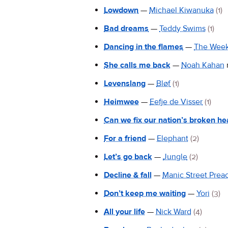
Lowdown
—
Michael Kiwanuka
(1)
Bad dreams
—
Teddy Swims
(1)
Dancing in the flames
—
The Wee
She calls me back
—
Noah Kahan
Levenslang
—
Bløf
(1)
Heimwee
—
Eefje de Visser
(1)
Can we fix our nation’s broken he
For a friend
—
Elephant
(2)
Let’s go back
—
Jungle
(2)
Decline & fall
—
Manic Street Prea
Don’t keep me waiting
—
Yori
(3)
All your life
—
Nick Ward
(4)