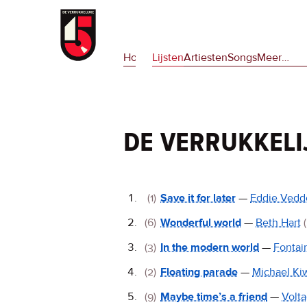
Overslaan
en
Hoofdnavigatie
naar
Home
Lijsten
Artiesten
Songs
Meer
op
…
de
deze
inhoud
site
gaan
en
op
de verrukkeli
npora
De
(1)
Save it for later
—
Eddie Vedd
Verrukkelijke
(6)
Wonderful world
—
Beth Hart
15
(3)
In the modern world
—
Fontai
(2)
Floating parade
—
Michael Ki
(9)
Maybe time’s a friend
—
Volt