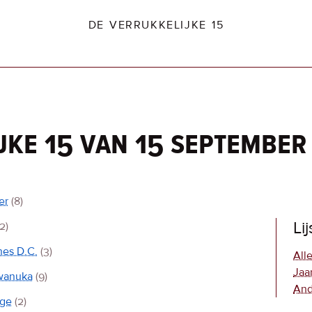
DE VERRUKKELIJKE 15
jke 15 van 15 september
dio2.nl
er
(8)
Li
(2)
nes D.C.
(3)
Alle
Jaa
wanuka
(9)
And
age
(2)