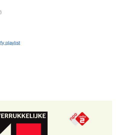
)
y playlist