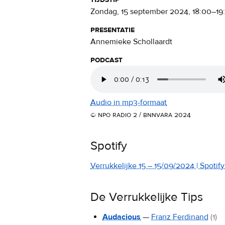
zondag, 15 september 2024
,
18:00
–
19
presentatie
Annemieke Schollaardt
podcast
Audio in mp3-formaat
© npo radio 2 / bnnvara 2024
Spotify
Verrukkelijke 15 – 15/09/2024 | Spotify 
De Verrukkelijke Tips
Audacious
—
Franz Ferdinand
(1)