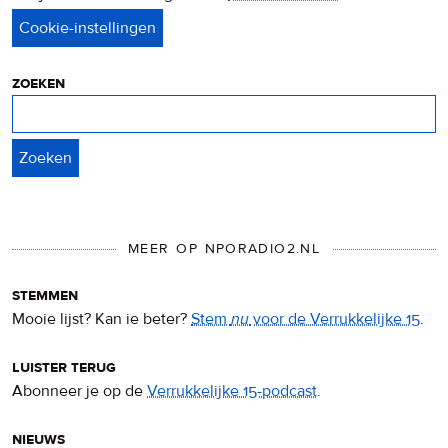
privacy
&
cookies
zoeken
Zoeken
MEER OP NPORADIO2.NL
stemmen
Mooie lijst? Kan ie beter?
Stem
nu
voor de Verrukkelijke 15
.
luister terug
Abonneer je op de
Verrukkelijke 15-podcast
.
nieuws