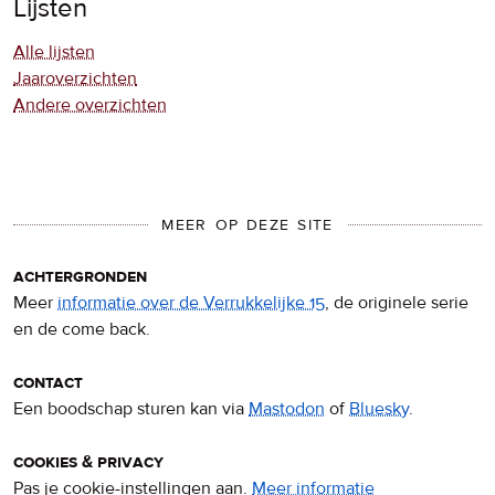
Lijsten
Alle lijsten
Jaaroverzichten
Andere overzichten
MEER OP DEZE SITE
achtergronden
Meer
informatie over de Verrukkelijke 15
, de originele serie
en de come back.
contact
Een boodschap sturen kan via
Mastodon
of
Bluesky
.
cookies & privacy
Pas je cookie-instellingen aan.
Meer informatie
over