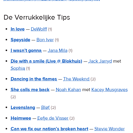
De Verrukkelijke Tips
In love
—
DeWolff
(1)
Speyside
—
Bon Iver
(1)
I wasn’t gonna
—
Jana Mila
(1)
Die with a smile (Live @ Blokhuis)
—
Jack Jarryd
met
Sophia
(1)
Dancing in the flames
—
The Weeknd
(2)
She calls me back
—
Noah Kahan
met
Kacey Musgraves
(2)
Levenslang
—
Bløf
(2)
Heimwee
—
Eefje de Visser
(2)
Can we fix our nation’s broken heart
—
Stevie Wonder