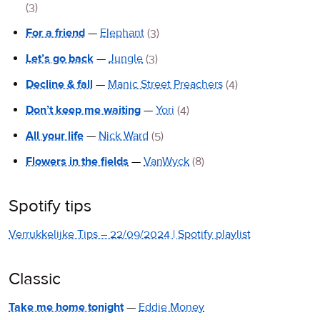
(3)
For a friend
—
Elephant
(3)
Let’s go back
—
Jungle
(3)
Decline & fall
—
Manic Street Preachers
(4)
Don’t keep me waiting
—
Yori
(4)
All your life
—
Nick Ward
(5)
Flowers in the fields
—
VanWyck
(8)
Spotify tips
Verrukkelijke Tips – 22/09/2024 | Spotify playlist
Classic
Take me home tonight
—
Eddie Money