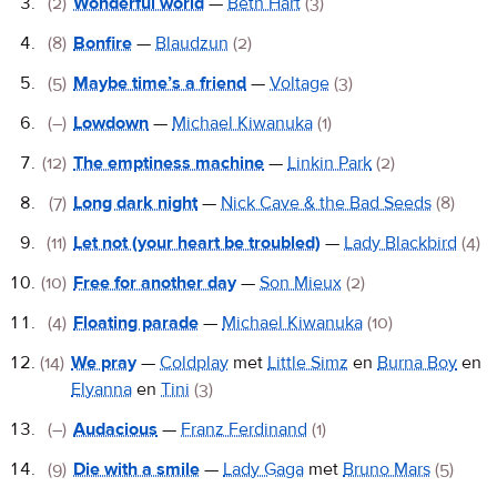
(2)
Wonderful world
—
Beth Hart
(3)
(8)
Bonfire
—
Blaudzun
(2)
(5)
Maybe time’s a friend
—
Voltage
(3)
(–)
Lowdown
—
Michael Kiwanuka
(1)
(12)
The emptiness machine
—
Linkin Park
(2)
(7)
Long dark night
—
Nick Cave & the Bad Seeds
(8)
(11)
Let not (your heart be troubled)
—
Lady Blackbird
(4)
(10)
Free for another day
—
Son Mieux
(2)
(4)
Floating parade
—
Michael Kiwanuka
(10)
(14)
We pray
—
Coldplay
met
Little Simz
en
Burna Boy
en
Elyanna
en
Tini
(3)
(–)
Audacious
—
Franz Ferdinand
(1)
(9)
Die with a smile
—
Lady Gaga
met
Bruno Mars
(5)