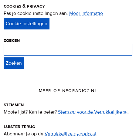
cookies & privacy
Pas je cookie-instellingen aan.
Meer informatie
over
privacy
&
cookies
zoeken
Zoeken
MEER OP NPORADIO2.NL
stemmen
Mooie lijst? Kan ie beter?
Stem
nu
voor de Verrukkelijke 15
.
luister terug
Abonneer je op de
Verrukkelijke 15-podcast
.