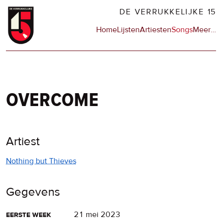
Overslaan
DE VERRUKKELIJKE 15
en
Hoofdnavigatie
Home
Lijsten
Artiesten
Songs
Meer
op
…
naar
de
de
sit
inhoud
en
gaan
op
npo
overcome
Artiest
Nothing but Thieves
Gegevens
eerste week
21 mei 2023