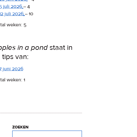
5 juli 2026
–
4
12 juli 2026
–
10
tal weken: 5
pples in a pond
staat in
 tips van:
7 juni 2026
tal weken: 1
zoeken
Zoeken