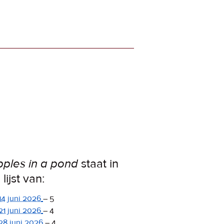
pples in a pond
staat in
lijst van:
14 juni 2026
–
5
21 juni 2026
–
4
28 juni 2026
–
4