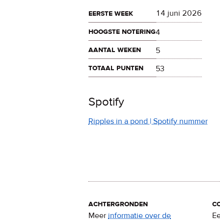
eerste week
14 juni 2026
hoogste notering
4
aantal weken
5
totaal punten
53
Spotify
Ripples in a pond | Spotify nummer
achtergronden
c
Meer
informatie over de
Ee