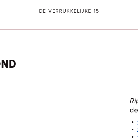
DE VERRUKKELIJKE 15
ond
dio2.nl
Ri
de 