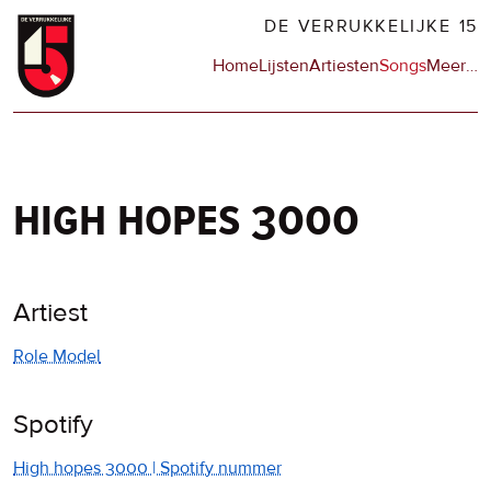
Overslaan
DE VERRUKKELIJKE 15
en
Hoofdnavigatie
Home
Lijsten
Artiesten
Songs
Meer
op
…
naar
de
de
sit
inhoud
en
gaan
op
npo
high hopes 3000
Artiest
Role Model
Spotify
High hopes 3000 | Spotify nummer