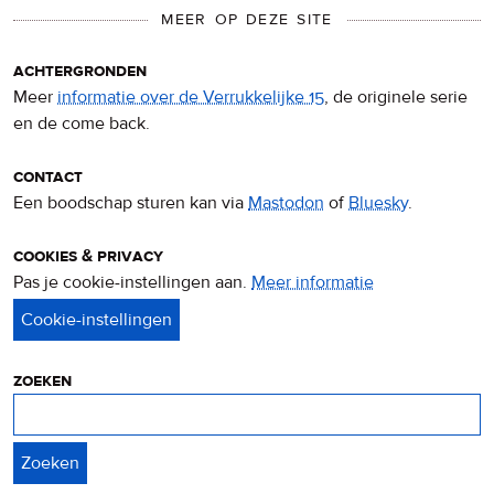
MEER OP DEZE SITE
achtergronden
Meer
informatie over de Verrukkelijke 15
, de originele serie
en de come back.
contact
Een boodschap sturen kan via
Mastodon
of
Bluesky
.
cookies & privacy
Pas je cookie-instellingen aan.
Meer informatie
over
privacy
&
cookies
zoeken
Zoeken