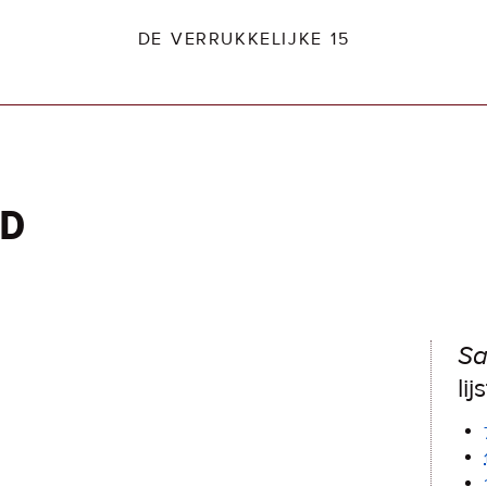
DE VERRUKKELIJKE 15
nd
dio2.nl
Sa
lij