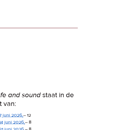
fe and sound
staat in de
st van:
7 juni 2026
–
12
14 juni 2026
–
8
21 juni 2026
–
8