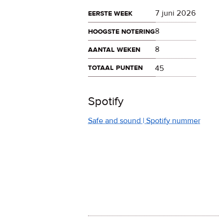
eerste week
7 juni 2026
hoogste notering
8
aantal weken
8
totaal punten
45
Spotify
Safe and sound | Spotify nummer