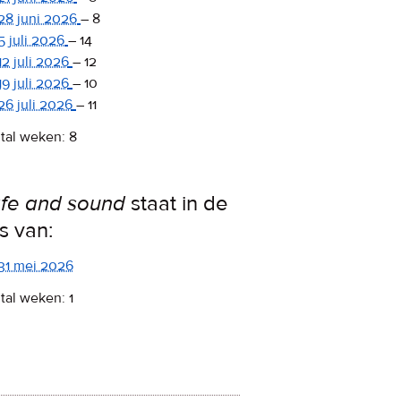
28 juni 2026
–
8
5 juli 2026
–
14
12 juli 2026
–
12
19 juli 2026
–
10
26 juli 2026
–
11
tal weken: 8
fe and sound
staat in de
ps van:
31 mei 2026
tal weken: 1