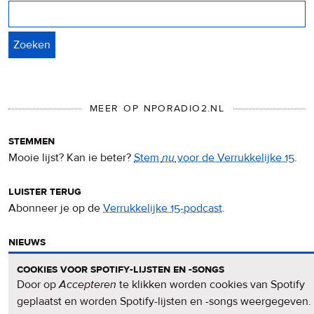
Zoeken
MEER OP NPORADIO2.NL
stemmen
Mooie lijst? Kan ie beter?
Stem
nu
voor de Verrukkelijke 15
.
luister terug
Abonneer je op de
Verrukkelijke 15-podcast
.
nieuws
Het
Verrukkelijke 15-nieuws
op de NPO Radio 2-website.
cookies voor spotify-lijsten en -songs
Door op
Accepteren
te klikken worden cookies van Spotify
nieuwsbrief
geplaatst en worden Spotify-lijsten en -songs weergegeven.
Meld je aan voor de
Verrukkelijke 15-nieuwsbrief
.