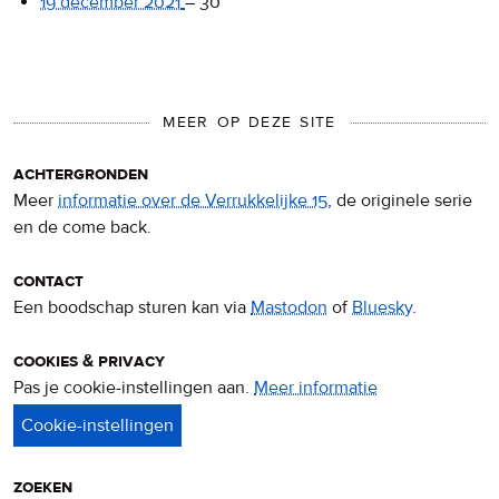
19 december 2021
–
30
MEER OP DEZE SITE
achtergronden
Meer
informatie over de Verrukkelijke 15
, de originele serie
en de come back.
contact
Een boodschap sturen kan via
Mastodon
of
Bluesky
.
cookies & privacy
Pas je cookie-instellingen aan.
Meer informatie
over
privacy
&
cookies
zoeken