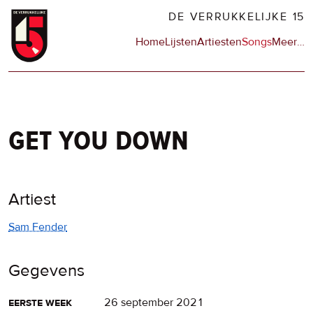
Overslaan
DE VERRUKKELIJKE 15
en
Hoofdnavigatie
Home
Lijsten
Artiesten
Songs
Meer
op
…
naar
de
de
sit
inhoud
en
gaan
op
npo
get you down
Artiest
Sam Fender
Gegevens
eerste week
26 september 2021