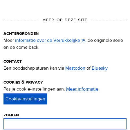
MEER OP DEZE SITE
achtergronden
Meer
informatie over de Verrukkelijke 15
, de originele serie
en de come back.
contact
Een boodschap sturen kan via
Mastodon
of
Bluesky
.
cookies & privacy
Pas je cookie-instellingen aan.
Meer informatie
over
privacy
&
cookies
zoeken
Zoeken