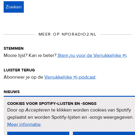
MEER OP NPORADIO2.NL
stemmen
Mooie lijst? Kan ie beter?
Stem
nu
voor de Verrukkelijke 15
.
luister terug
Abonneer je op de
Verrukkelijke 15-podcast
.
nieuws
Het
Verrukkelijke 15-nieuws
op de NPO Radio 2-website.
cookies voor spotify-lijsten en -songs
Door op
Accepteren
te klikken worden cookies van Spotify
nieuwsbrief
geplaatst en worden Spotify-lijsten en -songs weergegeven.
Meld je aan voor de
Verrukkelijke 15-nieuwsbrief
.
Meer informatie
over
.
privacy