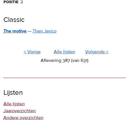
positie
: 2
Classic
The motive
—
Then Jerico
< Vorige
Alle lijsten
Volgende >
Aflevering 387 (van 631)
Lijsten
Alle lijsten
Jaaroverzichten
Andere overzichten