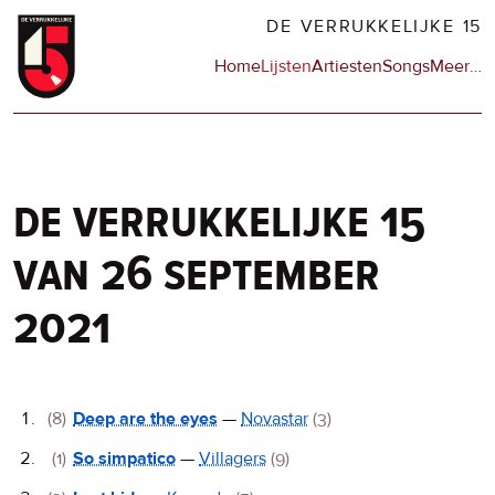
Overslaan
DE VERRUKKELIJKE 15
en
Hoofdnavigatie
Home
Lijsten
Artiesten
Songs
Meer
op
…
naar
de
de
sit
inhoud
en
gaan
op
npo
de verrukkelijke 15
van 26 september
2021
De
(8)
Deep are the eyes
—
Novastar
(3)
Verrukkelijke
(1)
So simpatico
—
Villagers
(9)
15