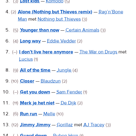
(3)
Lost kids
—
Komodo
(5)
(2)
Alone (Nothing but Thieves remix)
—
Rag’n’Bone
Man
met
Nothing but Thieves
(3)
(5)
Younger than now
—
Certain Animals
(3)
(4)
Long way
—
Eddie Vedder
(2)
(–)
I don’t live here anymore
—
The War on Drugs
met
Lucius
(1)
(9)
All of the time
—
Jungle
(4)
(10)
Closer
—
Blaudzun
(2)
(–)
Get you down
—
Sam Fender
(1)
(11)
Merk je het niet
—
De Dijk
(2)
(6)
Run run
—
Melle
(10)
(12)
Jimmy Jimmy
—
Gorillaz
met
AJ Tracey
(3)
(–)
Guard down
—
Ruben Hein
(1)