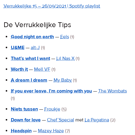
Verrukkelijke 15 – 26/09/2021 | Spotify playlist
De Verrukkelijke Tips
Good night on earth
—
Eels
(1)
U&ME
—
alt-J
(1)
That’s what I want
—
Lil Nas X
(1)
Worth it
—
Mell VF
(1)
A dream I dream
—
My Baby
(1)
If you ever leave, I’m coming with you
—
The Wombats
(1)
Niets tussen
—
Froukje
(5)
Down for love
—
Chef’Special
met
La Pegatina
(2)
Headspin
—
Mazey Haze
(7)