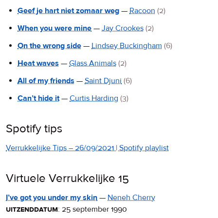
Geef je hart niet zomaar weg
—
Racoon
(2)
When you were mine
—
Jay Crookes
(2)
On the wrong side
—
Lindsey Buckingham
(6)
Heat waves
—
Glass Animals
(2)
All of my friends
—
Saint Djuni
(6)
Can’t hide it
—
Curtis Harding
(3)
Spotify tips
Verrukkelijke Tips – 26/09/2021 | Spotify playlist
Virtuele Verrukkelijke 15
I’ve got you under my skin
—
Neneh Cherry
uitzenddatum
:
25 september 1990