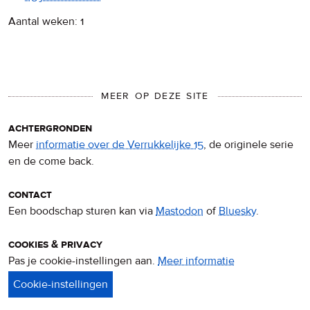
Aantal weken: 1
MEER OP DEZE SITE
achtergronden
Meer
informatie over de Verrukkelijke 15
, de originele serie
en de come back.
contact
Een boodschap sturen kan via
Mastodon
of
Bluesky
.
cookies & privacy
Pas je cookie-instellingen aan.
Meer informatie
over
privacy
&