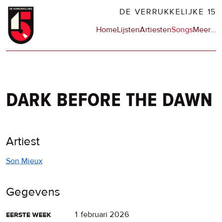
Overslaan
DE VERRUKKELIJKE 15
en
Hoofdnavigatie
Home
Lijsten
Artiesten
Songs
Meer
op
…
naar
de
de
sit
inhoud
en
gaan
op
npo
dark before the dawn
Artiest
Son Mieux
Gegevens
eerste week
1 februari 2026