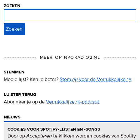
cookies
zoeken
Zoeken
MEER OP NPORADIO2.NL
stemmen
Mooie lijst? Kan ie beter?
Stem
nu
voor de Verrukkelijke 15
.
luister terug
Abonneer je op de
Verrukkelijke 15-podcast
.
nieuws
Het
Verrukkelijke 15-nieuws
op de NPO Radio 2-website.
cookies voor spotify-lijsten en -songs
Door op
Accepteren
te klikken worden cookies van Spotify
nieuwsbrief