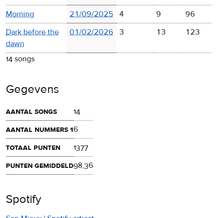
Morning
21/09/2025
4
9
96
Dark before the
01/02/2026
3
13
123
dawn
14 songs
Gegevens
aantal songs
14
aantal nummers 1
6
totaal punten
1377
punten gemiddeld
98,36
Spotify