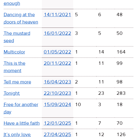
enough
Dancing at the
14/11/2021
5
6
48
doors of heaven
The mustard
16/01/2022
3
5
50
seed
Multicolor
01/05/2022
1
14
164
This is the
20/11/2022
1
11
99
moment
Tell me more
16/04/2023
2
11
98
Tonight
22/10/2023
1
23
283
Free for another
15/09/2024
10
3
18
day
Have a little faith
12/01/2025
1
7
70
It’s only love
27/04/2025
1
12
126