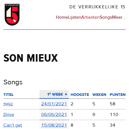
Overslaan
DE VERRUKKELIJKE 15
en
Hoofdnavigatie
Home
Lijsten
Artiesten
Songs
Meer
op
…
naar
de
de
sit
inhoud
en
gaan
op
npo
son mieux
Songs
aflopend sorteren
1ᵉ week
titel
hoogste
weken
punten
1992
24/01/2021
2
5
58
Drive
06/06/2021
1
9
110
Can’t get
15/08/2021
8
5
34