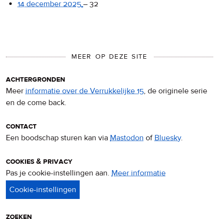
14 december 2025
–
32
MEER OP DEZE SITE
achtergronden
Meer
informatie over de Verrukkelijke 15
, de originele serie
en de come back.
contact
Een boodschap sturen kan via
Mastodon
of
Bluesky
.
cookies & privacy
Pas je cookie-instellingen aan.
Meer informatie
over
privacy
&
cookies
zoeken