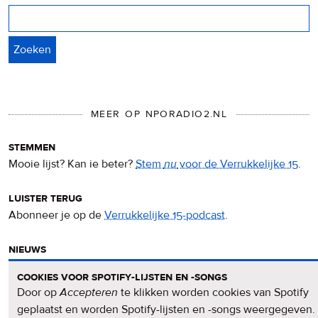
Zoeken
MEER OP NPORADIO2.NL
stemmen
Mooie lijst? Kan ie beter?
Stem
nu
voor de Verrukkelijke 15
.
luister terug
Abonneer je op de
Verrukkelijke 15-podcast
.
nieuws
Het
Verrukkelijke 15-nieuws
op de NPO Radio 2-website.
cookies voor spotify-lijsten en -songs
Door op
Accepteren
te klikken worden cookies van Spotify
nieuwsbrief
geplaatst en worden Spotify-lijsten en -songs weergegeven.
Meld je aan voor de
Verrukkelijke 15-nieuwsbrief
.