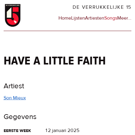
Overslaan
DE VERRUKKELIJKE 15
en
Hoofdnavigatie
Home
Lijsten
Artiesten
Songs
Meer
op
…
naar
de
de
sit
inhoud
en
gaan
op
npo
have a little faith
Artiest
Son Mieux
Gegevens
eerste week
12 januari 2025