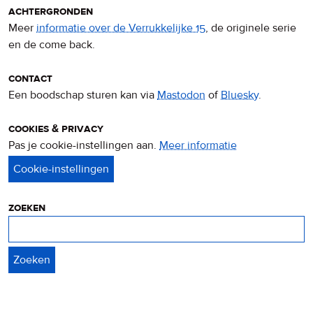
achtergronden
Meer
informatie over de Verrukkelijke 15
, de originele serie
en de come back.
contact
Een boodschap sturen kan via
Mastodon
of
Bluesky
.
cookies & privacy
Pas je cookie-instellingen aan.
Meer informatie
over
privacy
&
cookies
zoeken
Zoeken