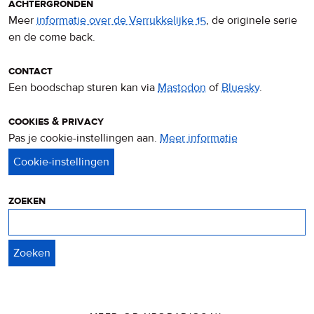
achtergronden
Meer
informatie over de Verrukkelijke 15
, de originele serie
en de come back.
contact
Een boodschap sturen kan via
Mastodon
of
Bluesky
.
cookies & privacy
Pas je cookie-instellingen aan.
Meer informatie
over
privacy
&
cookies
zoeken
Zoeken