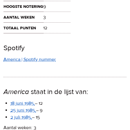
hoogste notering
9
aantal weken
3
totaal punten
12
Spotify
America | Spotify nummer
America
staat in de lijst van:
18 juni 1985
–
12
25 juni 1985
–
9
2 juli 1985
–
15
Aantal weken: 3