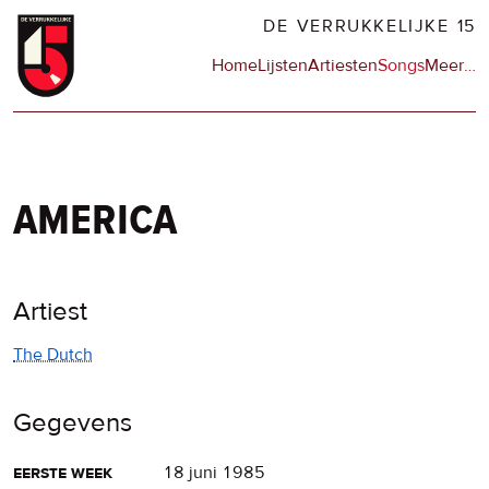
Overslaan
DE VERRUKKELIJKE 15
en
Hoofdnavigatie
Home
Lijsten
Artiesten
Songs
Meer
op
…
naar
de
de
sit
inhoud
en
gaan
op
npo
america
Artiest
The Dutch
Gegevens
eerste week
18 juni 1985