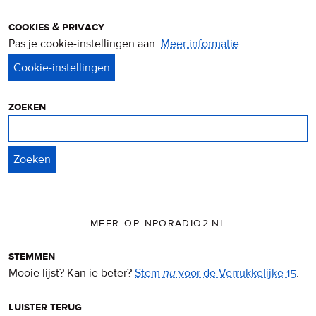
cookies & privacy
Pas je cookie-instellingen aan.
Meer informatie
over
privacy
&
cookies
zoeken
Zoeken
MEER OP NPORADIO2.NL
stemmen
Mooie lijst? Kan ie beter?
Stem
nu
voor de Verrukkelijke 15
.
luister terug