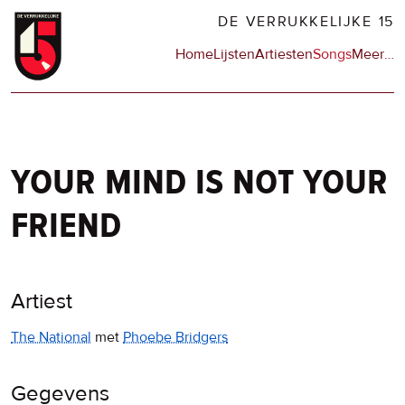
Overslaan
DE VERRUKKELIJKE 15
en
Hoofdnavigatie
Home
Lijsten
Artiesten
Songs
Meer
op
…
naar
de
de
sit
inhoud
en
gaan
op
npo
your mind is not your
friend
Artiest
The National
met
Phoebe Bridgers
Gegevens