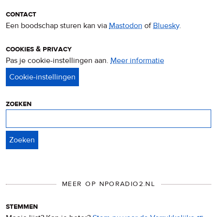
contact
Een boodschap sturen kan via
Mastodon
of
Bluesky
.
cookies & privacy
Pas je cookie-instellingen aan.
Meer informatie
over
privacy
&
cookies
zoeken
Zoeken
MEER OP NPORADIO2.NL
stemmen