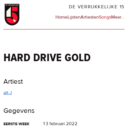
Overslaan
DE VERRUKKELIJKE 15
en
Hoofdnavigatie
Home
Lijsten
Artiesten
Songs
Meer
op
…
naar
de
de
sit
inhoud
en
gaan
op
npo
hard drive gold
Artiest
alt-J
Gegevens
eerste week
13 februari 2022