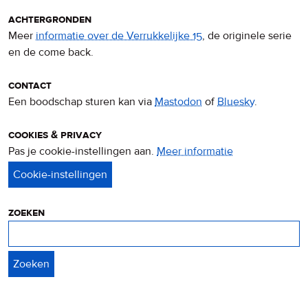
achtergronden
Meer
informatie over de Verrukkelijke 15
, de originele serie
en de come back.
contact
Een boodschap sturen kan via
Mastodon
of
Bluesky
.
cookies & privacy
Pas je cookie-instellingen aan.
Meer informatie
over
privacy
&
cookies
zoeken
Zoeken