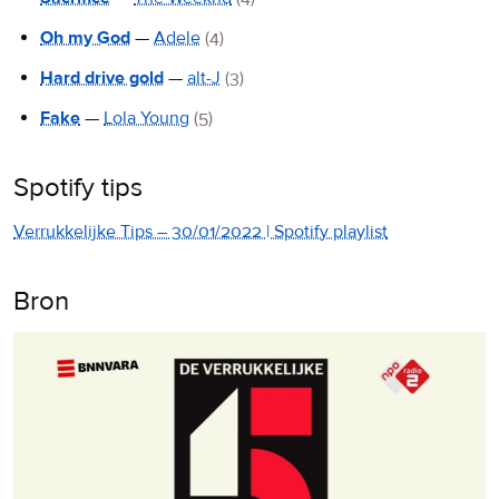
Oh my God
—
Adele
(4)
Hard drive gold
—
alt-J
(3)
Fake
—
Lola Young
(5)
Spotify tips
Verrukkelijke Tips – 30/01/2022 | Spotify playlist
Bron