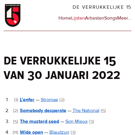
Overslaan
DE VERRUKKELIJKE 15
en
Hoofdnavigatie
Home
Lijsten
Artiesten
Songs
Meer
op
…
naar
de
de
sit
inhoud
en
gaan
op
npo
de verrukkelijke 15
van 30 januari 2022
De
(1)
L’enfer
—
Stromae
(2)
Verrukkelijke
(2)
Somebody desperate
—
The National
(5)
15
(5)
The mustard seed
—
Son Mieux
(3)
(11)
Wide open
—
Blaudzun
(3)