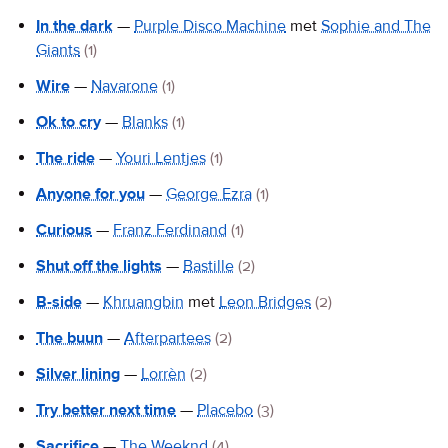
In the dark
—
Purple Disco Machine
met
Sophie and The
Giants
(1)
Wire
—
Navarone
(1)
Ok to cry
—
Blanks
(1)
The ride
—
Youri Lentjes
(1)
Anyone for you
—
George Ezra
(1)
Curious
—
Franz Ferdinand
(1)
Shut off the lights
—
Bastille
(2)
B-side
—
Khruangbin
met
Leon Bridges
(2)
The buun
—
Afterpartees
(2)
Silver lining
—
Lorrèn
(2)
Try better next time
—
Placebo
(3)
Sacrifice
—
The Weeknd
(4)