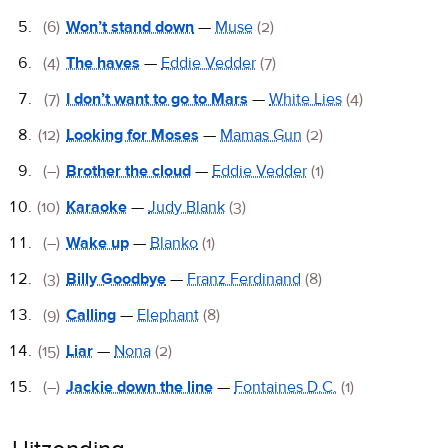
(6)
Won’t stand down
—
Muse
(2)
(4)
The haves
—
Eddie Vedder
(7)
(7)
I don’t want to go to Mars
—
White Lies
(4)
(12)
Looking for Moses
—
Mamas Gun
(2)
(–)
Brother the cloud
—
Eddie Vedder
(1)
(10)
Karaoke
—
Judy Blank
(3)
(–)
Wake up
—
Blanko
(1)
(3)
Billy Goodbye
—
Franz Ferdinand
(8)
(9)
Calling
—
Elephant
(8)
(15)
Liar
—
Nona
(2)
(–)
Jackie down the line
—
Fontaines D.C.
(1)