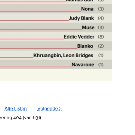
Alle lijsten
Volgende >
vering 404 (van 631)