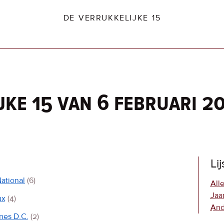
DE VERRUKKELIJKE 15
jke 15 van 6 februari 2
dio2.nl
Li
ational
(6)
Alle
Jaa
ux
(4)
And
nes D.C.
(2)