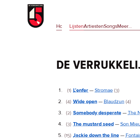
Overslaan
en
Hoofdnavigatie
naar
Home
Lijsten
Artiesten
Songs
Meer
op
…
de
deze
inhoud
site
gaan
en
op
de verrukkeli
npora
De
(1)
L’enfer
—
Stromae
(3)
Verrukkelijke
(4)
Wide open
—
Blaudzun
(4)
15
(2)
Somebody desperate
—
The N
(3)
The mustard seed
—
Son Mie
(15)
Jackie down the line
—
Fontai