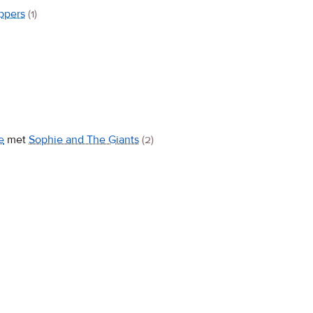
ppers
(1)
e
met
Sophie and The Giants
(2)