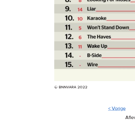
© bnnvara 2022
< Vorige
Afle