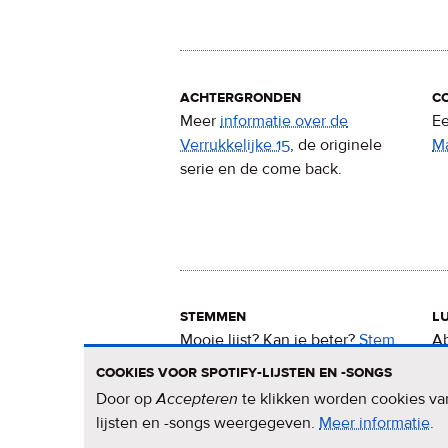
achtergronden
c
Meer
informatie over de
Ee
Verrukkelijke 15
, de originele
M
serie en de come back.
stemmen
lu
Mooie lijst? Kan ie beter?
Stem
Ab
nu
voor de Verrukkelijke 15
.
15
cookies voor spotify-lijsten en -songs
Door op
Accepteren
te klikken worden cookies van
lijsten en -songs weergegeven.
Meer informatie
ov
.
pr