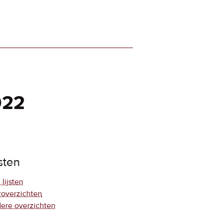
022
jsten
 lijsten
roverzichten
ere overzichten