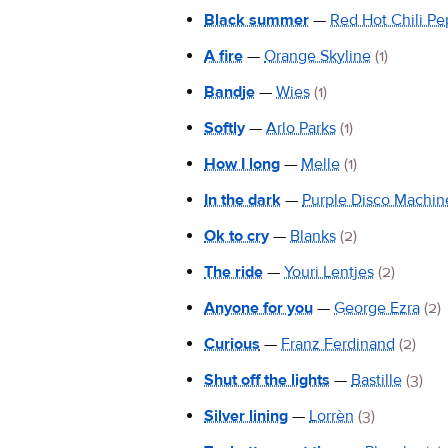
Black summer
—
Red Hot Chili Pe
A fire
—
Orange Skyline
(1)
Bandje
—
Wies
(1)
Softly
—
Arlo Parks
(1)
How I long
—
Melle
(1)
In the dark
—
Purple Disco Machin
Ok to cry
—
Blanks
(2)
The ride
—
Youri Lentjes
(2)
Anyone for you
—
George Ezra
(2)
Curious
—
Franz Ferdinand
(2)
Shut off the lights
—
Bastille
(3)
Silver lining
—
Lorrèn
(3)