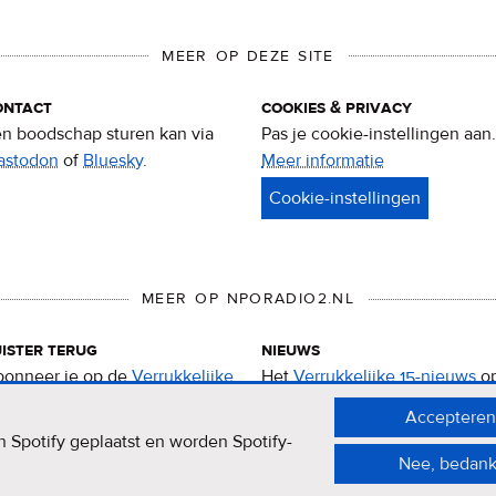
MEER OP DEZE SITE
ontact
cookies & privacy
n boodschap sturen kan via
Pas je cookie-instellingen aan.
astodon
of
Bluesky
.
Meer informatie
over
privacy
&
cookies
MEER OP NPORADIO2.NL
ister terug
nieuws
onneer je op de
Verrukkelijke
Het
Verrukkelijke 15-nieuws
o
-podcast
.
de NPO Radio 2-website.
Accepteren
 Spotify geplaatst en worden Spotify-
Nee, bedank
er
ivacy