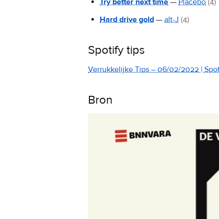
Try better next time
—
Placebo
(4)
Hard drive gold
—
alt-J
(4)
Spotify tips
Verrukkelijke Tips – 06/02/2022 | Spoti
Bron