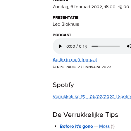
zondag, 6 februari 2022
,
18:00
–
19:00
presentatie
Leo Blokhuis
podcast
Audio in mp3-formaat
© npo radio 2 / bnnvara 2022
Spotify
Verrukkelijke 15 – 06/02/2022 | Spotify
De Verrukkelijke Tips
Before it’s gone
—
Moss
(1)