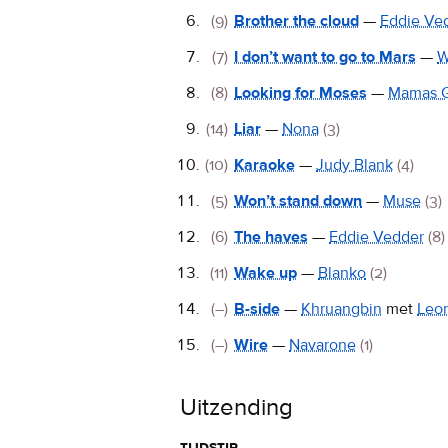
(9)
Brother the cloud
—
Eddie Ve
(7)
I don’t want to go to Mars
—
W
(8)
Looking for Moses
—
Mamas 
(14)
Liar
—
Nona
(3)
(10)
Karaoke
—
Judy Blank
(4)
(5)
Won’t stand down
—
Muse
(3)
(6)
The haves
—
Eddie Vedder
(8)
(11)
Wake up
—
Blanko
(2)
(–)
B-side
—
Khruangbin
met
Leon
(–)
Wire
—
Navarone
(1)
Uitzending
tijdstip