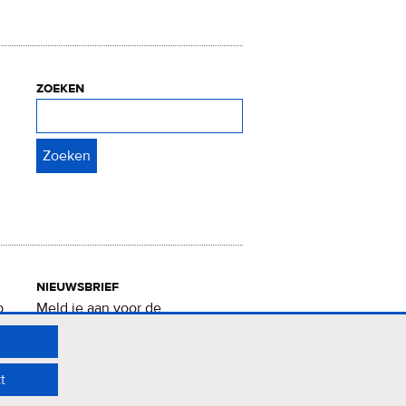
zoeken
Zoeken
nieuwsbrief
p
Meld je aan voor de
Verrukkelijke 15-nieuwsbrief
.
t