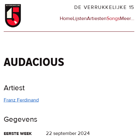
Overslaan
DE VERRUKKELIJKE 15
en
Hoofdnavigatie
Home
Lijsten
Artiesten
Songs
Meer
op
…
naar
de
de
sit
inhoud
en
gaan
op
npo
audacious
Artiest
Franz Ferdinand
Gegevens
eerste week
22 september 2024