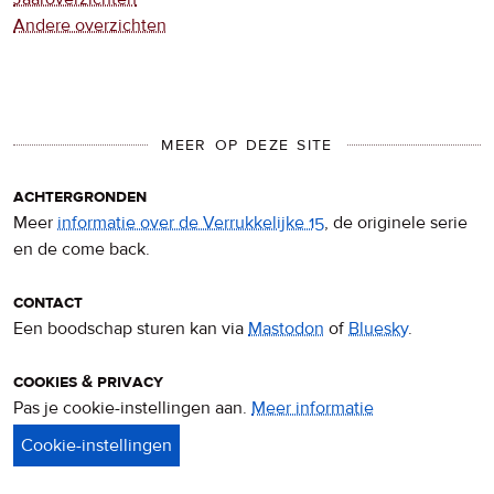
Andere overzichten
MEER OP DEZE SITE
achtergronden
Meer
informatie over de Verrukkelijke 15
, de originele serie
en de come back.
contact
Een boodschap sturen kan via
Mastodon
of
Bluesky
.
cookies & privacy
Pas je cookie-instellingen aan.
Meer informatie
over
privacy
&
cookies