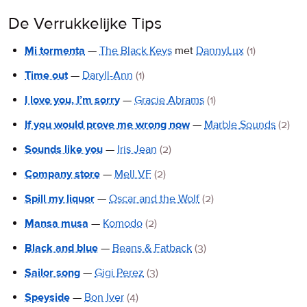
De Verrukkelijke Tips
Mi tormenta
—
The Black Keys
met
DannyLux
(1)
Time out
—
Daryll-Ann
(1)
I love you, I’m sorry
—
Gracie Abrams
(1)
If you would prove me wrong now
—
Marble Sounds
(2)
Sounds like you
—
Iris Jean
(2)
Company store
—
Mell VF
(2)
Spill my liquor
—
Oscar and the Wolf
(2)
Mansa musa
—
Komodo
(2)
Black and blue
—
Beans & Fatback
(3)
Sailor song
—
Gigi Perez
(3)
Speyside
—
Bon Iver
(4)