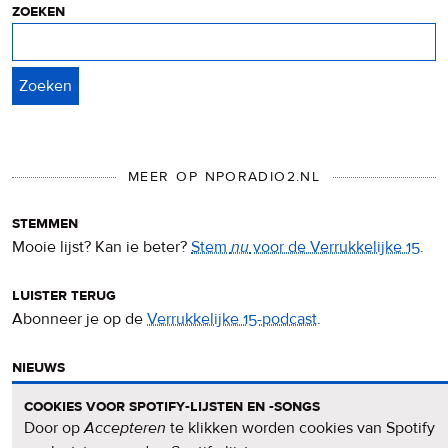
zoeken
Zoeken
MEER OP NPORADIO2.NL
stemmen
Mooie lijst? Kan ie beter?
Stem
nu
voor de Verrukkelijke 15
.
luister terug
Abonneer je op de
Verrukkelijke 15-podcast
.
nieuws
Het
Verrukkelijke 15-nieuws
op de NPO Radio 2-website.
cookies voor spotify-lijsten en -songs
Door op
Accepteren
te klikken worden cookies van Spotify
nieuwsbrief