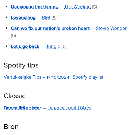
Dancing in the flames
—
The Weeknd
(5)
Levenslang
—
Bløf
(5)
Can we fix our nation’s broken heart
—
Stevie Wonder
(6)
Let’s go back
—
Jungle
(6)
Spotify tips
Verrukkelijke Tips – 13/10/2024 | Spotify playlist
Classic
Dance little sister
—
Terence Trent D’Arby
Bron