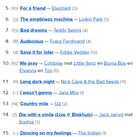
(10)
For a friend
—
Elephant
(2)
(3)
The emptiness machine
—
Linkin Park
(5)
(13)
Bad dreams
—
Teddy Swims
(4)
(8)
Audacious
—
Franz Ferdinand
(4)
(4)
Save it for later
—
Eddie Vedder
(12)
(15)
We pray
—
Coldplay
met
Little Simz
en
Burna Boy
en
Elyanna
en
Tini
(6)
(11)
Long dark night
—
Nick Cave & the Bad Seeds
(11)
(–)
I wasn’t gonna
—
Jana Mila
(1)
(14)
Country mile
—
U2
(2)
(7)
Die with a smile (Live @ Blokhuis)
—
Jack Jarryd
met
Sophia
(3)
(–)
Dancing on my feelings
—
The Indien
(1)