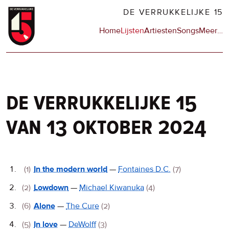
Overslaan
DE VERRUKKELIJKE 15
en
Hoofdnavigatie
Home
Lijsten
Artiesten
Songs
Meer
op
…
naar
de
de
sit
inhoud
en
gaan
op
npo
de verrukkelijke 15
van 13 oktober 2024
De
(1)
In the modern world
—
Fontaines D.C.
(7)
Verrukkelijke
(2)
Lowdown
—
Michael Kiwanuka
(4)
15
(6)
Alone
—
The Cure
(2)
(5)
In love
—
DeWolff
(3)