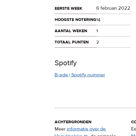
eerste week
6 februari 2022
hoogste notering
14
aantal weken
1
totaal punten
2
Spotify
B-side | Spotify nummer
achtergronden
c
Meer
informatie over de
Ee