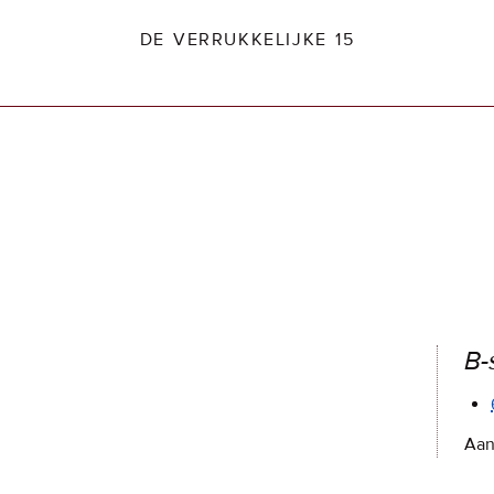
DE VERRUKKELIJKE 15
dio2.nl
B-
Aan