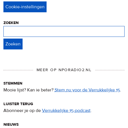
privacy
&
cookies
zoeken
Zoeken
MEER OP NPORADIO2.NL
stemmen
Mooie lijst? Kan ie beter?
Stem
nu
voor de Verrukkelijke 15
.
luister terug
Abonneer je op de
Verrukkelijke 15-podcast
.
nieuws