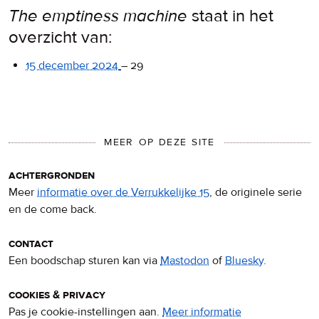
The emptiness machine
staat in het
overzicht van:
15 december 2024
–
29
MEER OP DEZE SITE
achtergronden
Meer
informatie over de Verrukkelijke 15
, de originele serie
en de come back.
contact
Een boodschap sturen kan via
Mastodon
of
Bluesky
.
cookies & privacy
Pas je cookie-instellingen aan.
Meer informatie
over