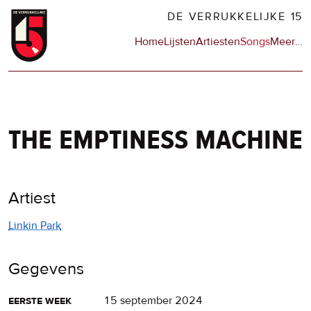
Overslaan
DE VERRUKKELIJKE 15
en
Hoofdnavigatie
Home
Lijsten
Artiesten
Songs
Meer
op
…
naar
de
de
sit
inhoud
en
gaan
op
npo
the emptiness machine
Artiest
Linkin Park
Gegevens
eerste week
15 september 2024