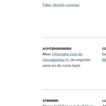
Fake | Spotify nummer
achtergronden
c
Meer
informatie over de
Ee
Verrukkelijke 15
, de originele
M
serie en de come back.
stemmen
lu