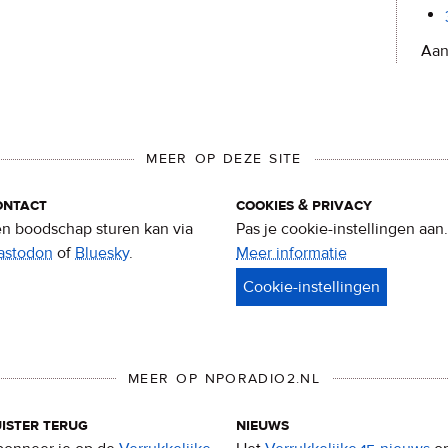
Aan
MEER OP DEZE SITE
ontact
cookies & privacy
n boodschap sturen kan via
Pas je cookie-instellingen aan.
astodon
of
Bluesky
.
Meer informatie
over
privacy
&
cookies
MEER OP NPORADIO2.NL
ister terug
nieuws