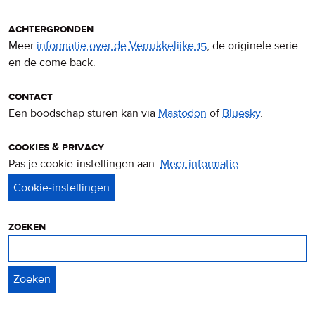
achtergronden
Meer
informatie over de Verrukkelijke 15
, de originele serie
en de come back.
contact
Een boodschap sturen kan via
Mastodon
of
Bluesky
.
cookies & privacy
Pas je cookie-instellingen aan.
Meer informatie
over
privacy
&
cookies
zoeken
Zoeken