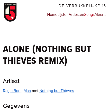
Overslaan
DE VERRUKKELIJKE 15
en
Hoofdnavigatie
Home
Lijsten
Artiesten
Songs
Meer
op
…
naar
de
de
sit
inhoud
en
gaan
op
npo
alone (nothing but
thieves remix)
Artiest
Rag’n’Bone Man
met
Nothing but Thieves
Gegevens