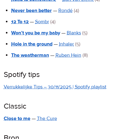
Never been better
—
Rondé
(4)
12 To 12
—
Sombr
(4)
Won’t you be my baby
—
Blanks
(5)
Hole in the ground
—
Inhaler
(5)
The weatherman
—
Ruben Hein
(8)
Spotify tips
Verrukkelijke Tips – 30/11/2025 | Spotify playlist
Classic
Close to me
—
The Cure
Bron