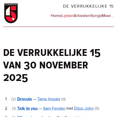
Overslaan
DE VERRUKKELIJKE 15
en
Hoofdnavigatie
Home
Lijsten
Artiesten
Songs
Meer
op
…
naar
de
de
sit
inhoud
en
gaan
op
npo
de verrukkelijke 15
van 30 november
2025
De
(2)
Dracula
—
Tame Impala
(9)
Verrukkelijke
(1)
Talk to you
—
Sam Fender
met
Elton John
(6)
15