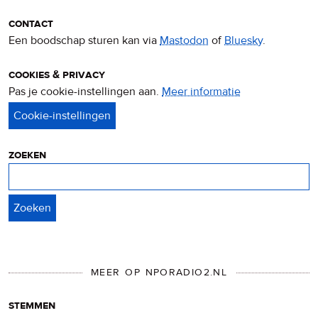
contact
Een boodschap sturen kan via
Mastodon
of
Bluesky
.
cookies & privacy
Pas je cookie-instellingen aan.
Meer informatie
over
privacy
&
cookies
zoeken
Zoeken
MEER OP NPORADIO2.NL
stemmen