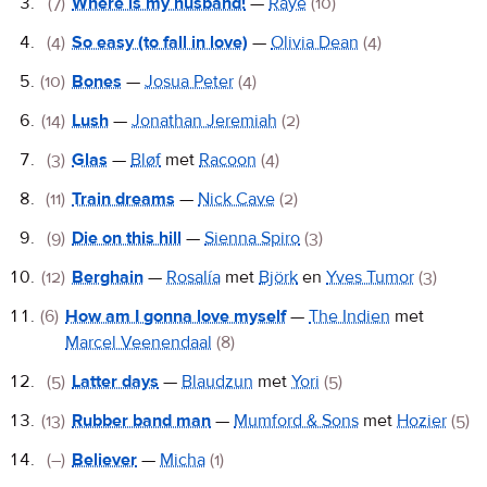
(7)
Where is my husband!
—
Raye
(10)
(4)
So easy (to fall in love)
—
Olivia Dean
(4)
(10)
Bones
—
Josua Peter
(4)
(14)
Lush
—
Jonathan Jeremiah
(2)
(3)
Glas
—
Bløf
met
Racoon
(4)
(11)
Train dreams
—
Nick Cave
(2)
(9)
Die on this hill
—
Sienna Spiro
(3)
(12)
Berghain
—
Rosalía
met
Björk
en
Yves Tumor
(3)
(6)
How am I gonna love myself
—
The Indien
met
Marcel Veenendaal
(8)
(5)
Latter days
—
Blaudzun
met
Yori
(5)
(13)
Rubber band man
—
Mumford & Sons
met
Hozier
(5)
(–)
Believer
—
Micha
(1)