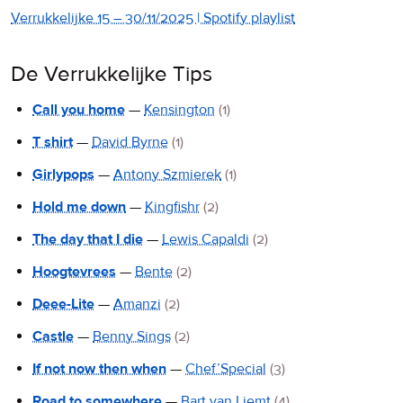
Verrukkelijke 15 – 30/11/2025 | Spotify playlist
De Verrukkelijke Tips
Call you home
—
Kensington
(1)
T shirt
—
David Byrne
(1)
Girlypops
—
Antony Szmierek
(1)
Hold me down
—
Kingfishr
(2)
The day that I die
—
Lewis Capaldi
(2)
Hoogtevrees
—
Bente
(2)
Deee-Lite
—
Amanzi
(2)
Castle
—
Benny Sings
(2)
If not now then when
—
Chef’Special
(3)
Road to somewhere
—
Bart van Liemt
(4)