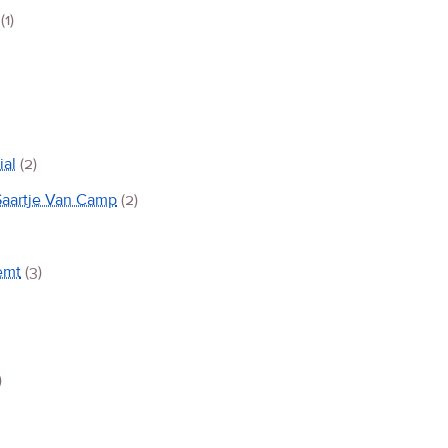
(1)
ial
(2)
Saartje Van Camp
(2)
emt
(3)
)