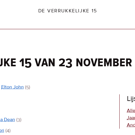
DE VERRUKKELIJKE 15
jke 15 van 23 november
dio2.nl
t
Elton John
(5)
Li
Alle
Jaa
ia Dean
(3)
And
ori
(4)