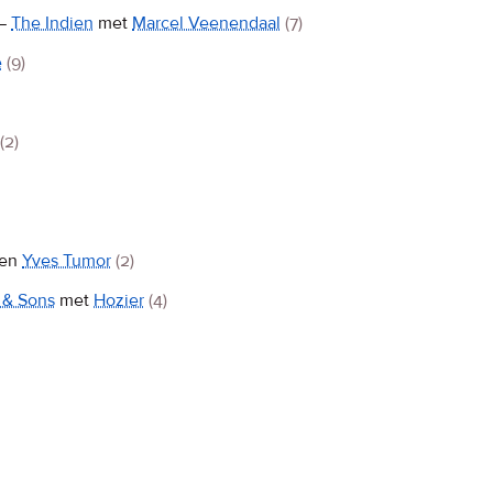
—
The Indien
met
Marcel Veenendaal
(7)
e
(9)
(2)
en
Yves Tumor
(2)
 & Sons
met
Hozier
(4)