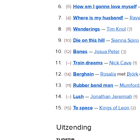
(6)
How am I gonna love myself
(4)
Where is my husband!
—
Ray
(8)
Wanderings
—
Tim Knol
(7)
(10)
Die on this hill
—
Sienna Spiro
(12)
Bones
—
Josua Peter
(3)
(–)
Train dreams
—
Nick Cave
(1)
(14)
Berghain
—
Rosalía
met
Björk
(11)
Rubber band man
—
Mumford
(–)
Lush
—
Jonathan Jeremiah
(1)
(15)
To space
—
Kings of Leon
(2)
Uitzending
tijdstip