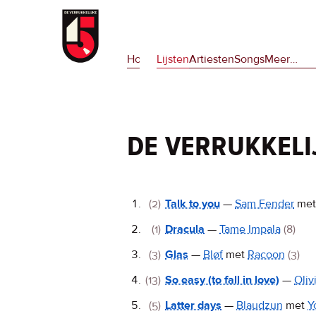
Overslaan
en
Hoofdnavigatie
naar
Home
Lijsten
Artiesten
Songs
Meer
op
…
de
deze
inhoud
site
gaan
en
op
de verrukkeli
npora
De
(2)
Talk to you
—
Sam Fender
me
Verrukkelijke
(1)
Dracula
—
Tame Impala
(8)
15
(3)
Glas
—
Bløf
met
Racoon
(3)
(13)
So easy (to fall in love)
—
Oliv
(5)
Latter days
—
Blaudzun
met
Y