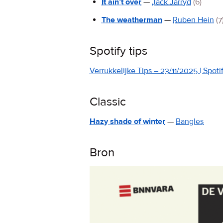
It ain’t over
—
Jack Jarryd
(6)
The weatherman
—
Ruben Hein
(7
Spotify tips
Verrukkelijke Tips – 23/11/2025 | Spotif
Classic
Hazy shade of winter
—
Bangles
Bron