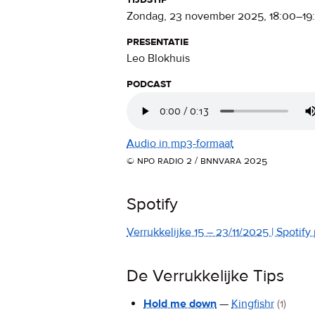
zondag, 23 november 2025
,
18:00
–
19
presentatie
Leo Blokhuis
podcast
Audio in mp3-formaat
© npo radio 2 / bnnvara 2025
Spotify
Verrukkelijke 15 – 23/11/2025 | Spotify 
De Verrukkelijke Tips
Hold me down
—
Kingfishr
(1)