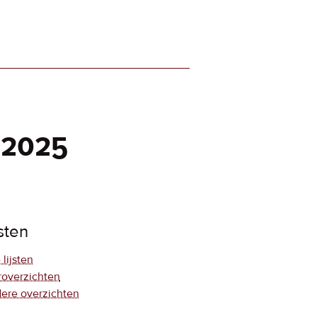
 2025
jsten
 lijsten
roverzichten
ere overzichten