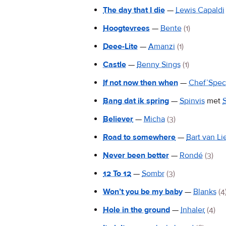
The day that I die
—
Lewis Capaldi
Hoogtevrees
—
Bente
(1)
Deee-Lite
—
Amanzi
(1)
Castle
—
Benny Sings
(1)
If not now then when
—
Chef’Spec
Bang dat ik spring
—
Spinvis
met
Believer
—
Micha
(3)
Road to somewhere
—
Bart van Li
Never been better
—
Rondé
(3)
12 To 12
—
Sombr
(3)
Won’t you be my baby
—
Blanks
(4
Hole in the ground
—
Inhaler
(4)