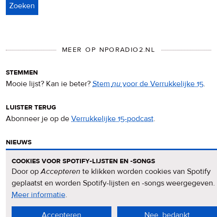
MEER OP NPORADIO2.NL
stemmen
Mooie lijst? Kan ie beter?
Stem
nu
voor de Verrukkelijke 15
.
luister terug
Abonneer je op de
Verrukkelijke 15-podcast
.
nieuws
Het
Verrukkelijke 15-nieuws
op de NPO Radio 2-website.
cookies voor spotify-lijsten en -songs
Door op
Accepteren
te klikken worden cookies van Spotify
nieuwsbrief
geplaatst en worden Spotify-lijsten en -songs weergegeven.
Meld je aan voor de
Verrukkelijke 15-nieuwsbrief
.
Meer informatie
over
.
privacy
Accepteren
Nee, bedankt