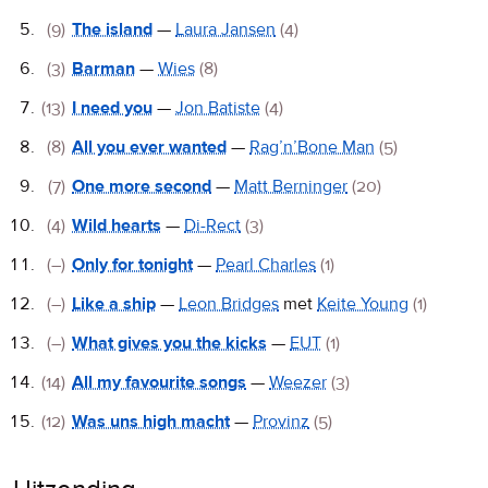
(9)
The island
—
Laura Jansen
(4)
(3)
Barman
—
Wies
(8)
(13)
I need you
—
Jon Batiste
(4)
(8)
All you ever wanted
—
Rag’n’Bone Man
(5)
(7)
One more second
—
Matt Berninger
(20)
(4)
Wild hearts
—
Di-Rect
(3)
(–)
Only for tonight
—
Pearl Charles
(1)
(–)
Like a ship
—
Leon Bridges
met
Keite Young
(1)
(–)
What gives you the kicks
—
EUT
(1)
(14)
All my favourite songs
—
Weezer
(3)
(12)
Was uns high macht
—
Provinz
(5)