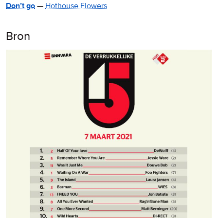
Don’t go
—
Hothouse Flowers
Bron