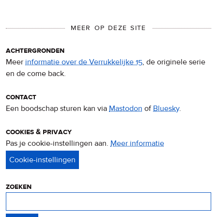
MEER OP DEZE SITE
achtergronden
Meer
informatie over de Verrukkelijke 15
, de originele serie
en de come back.
contact
Een boodschap sturen kan via
Mastodon
of
Bluesky
.
cookies & privacy
Pas je cookie-instellingen aan.
Meer informatie
over
privacy
&
cookies
zoeken
Zoeken