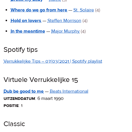
Where do we go from here
—
St. Solaire
(4)
Hold on lovers
—
Steffen Morrison
(4)
In the meantime
—
Major Murphy
(4)
Spotify tips
Verrukkelijke Tips – 07/03/2021 | Spotify playlist
Virtuele Verrukkelijke 15
Dub be good to me
—
Beats International
uitzenddatum
:
6 maart 1990
positie
: 1
Classic