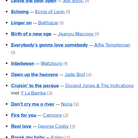
Leave the door open
—
Silk Sonic
(1)
Echoing
—
Kings of Leon
(1)
Linger on
—
Balthazar
(1)
Birth of a new age
—
Jeangu Macrooy
(1)
Everybody’s gonna love somebody
—
Alfie Templeman
(1)
Inbetween
—
Waltzburg
(1)
Open up the heavens
—
Jade Bird
(2)
Cruisin’ to the parque
—
Durand Jones & The Indications
met
Y La Bamba
(2)
Don’t cry me a river
—
Nona
(2)
Fire for you
—
Cannons
(2)
Real love
—
George Cosby
(3)
Break my baby
—
Kaleo
(3)