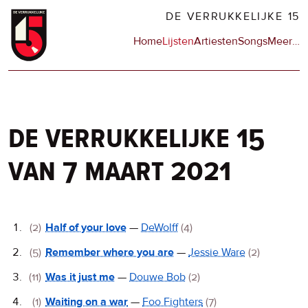
Overslaan
DE VERRUKKELIJKE 15
en
Hoofdnavigatie
Home
Lijsten
Artiesten
Songs
Meer
op
…
naar
de
de
sit
inhoud
en
gaan
op
npo
de verrukkelijke 15
van 7 maart 2021
De
(2)
Half of your love
—
DeWolff
(4)
Verrukkelijke
(5)
Remember where you are
—
Jessie Ware
(2)
15
(11)
Was it just me
—
Douwe Bob
(2)
(1)
Waiting on a war
—
Foo Fighters
(7)