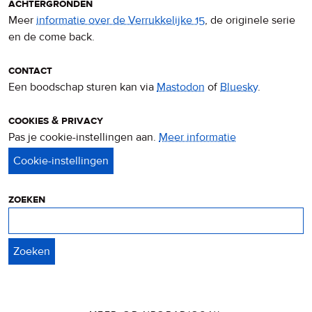
achtergronden
Meer
informatie over de Verrukkelijke 15
, de originele serie
en de come back.
contact
Een boodschap sturen kan via
Mastodon
of
Bluesky
.
cookies & privacy
Pas je cookie-instellingen aan.
Meer informatie
over
privacy
&
cookies
zoeken
Zoeken