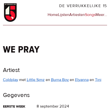
Overslaan
DE VERRUKKELIJKE 15
en
Hoofdnavigatie
Home
Lijsten
Artiesten
Songs
Meer
op
…
naar
de
de
sit
inhoud
en
gaan
op
npo
we pray
Artiest
Coldplay
met
Little Simz
en
Burna Boy
en
Elyanna
en
Tini
Gegevens
eerste week
8 september 2024