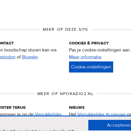
MEER OP DEZE SITE
ontact
cookies & privacy
n boodschap sturen kan via
Pas je cookie-instellingen aan.
astodon
of
Bluesky
.
Meer informatie
over
privacy
&
cookies
MEER OP NPORADIO2.NL
ister terug
nieuws
onneer je op de
Verrukkelijke
Het
Verrukkelijke 15-nieuws
o
-podcast
.
de NPO Radio 2-website.
Accepteren