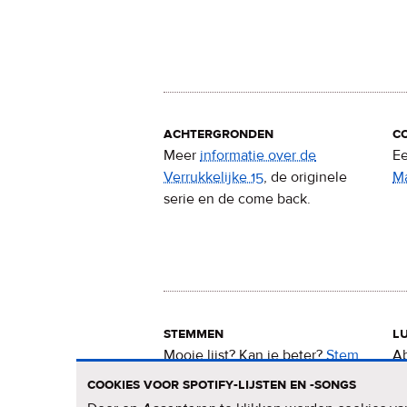
achtergronden
c
Meer
informatie over de
Ee
Verrukkelijke 15
, de originele
M
serie en de come back.
stemmen
lu
Mooie lijst? Kan ie beter?
Stem
Ab
nu
voor de Verrukkelijke 15
.
15
cookies voor spotify-lijsten en -songs