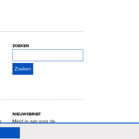
zoeken
Zoeken
nieuwsbrief
p
Meld je aan voor de
Verrukkelijke 15-nieuwsbrief
.