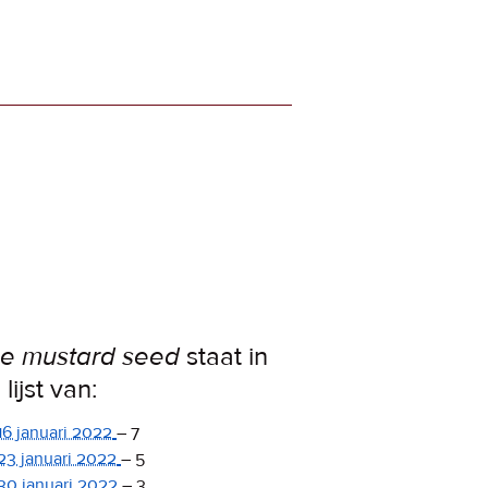
e mustard seed
staat in
lijst van:
16 januari 2022
–
7
23 januari 2022
–
5
30 januari 2022
–
3