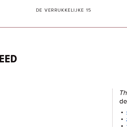
DE VERRUKKELIJKE 15
eed
dio2.nl
Th
de 