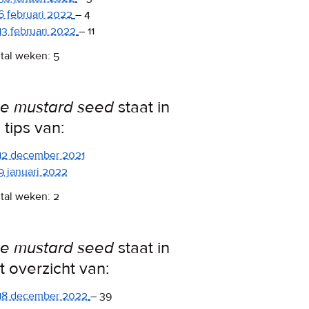
6 februari 2022
–
4
13 februari 2022
–
11
tal weken: 5
e mustard seed
staat in
 tips van:
12 december 2021
9 januari 2022
tal weken: 2
e mustard seed
staat in
t overzicht van:
18 december 2022
–
39