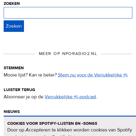
zoeken
Zoeken
MEER OP NPORADIO2.NL
stemmen
Mooie lijst? Kan ie beter?
Stem
nu
voor de Verrukkelijke 15
.
luister terug
Abonneer je op de
Verrukkelijke 15-podcast
.
nieuws
Het
Verrukkelijke 15-nieuws
op de NPO Radio 2-website.
cookies voor spotify-lijsten en -songs
Door op
Accepteren
te klikken worden cookies van Spotify
nieuwsbrief