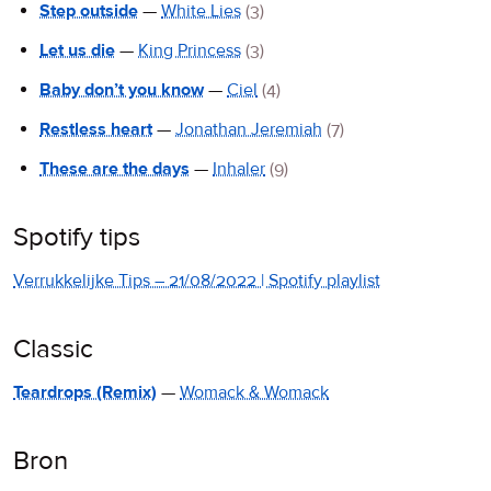
Step outside
—
White Lies
(3)
Let us die
—
King Princess
(3)
Baby don’t you know
—
Ciel
(4)
Restless heart
—
Jonathan Jeremiah
(7)
These are the days
—
Inhaler
(9)
Spotify tips
Verrukkelijke Tips – 21/08/2022 | Spotify playlist
Classic
Teardrops (Remix)
—
Womack & Womack
Bron