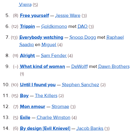
Vieira
(5)
(8)
Free yourself
—
Jessie Ware
(3)
(12)
Trippin
—
Goldkimono
met
DAO
(3)
(13)
Everybody watching
—
Snoop Dogg
met
Raphael
Saadiq
en
Miguel
(4)
(11)
Alright
—
Sam Fender
(4)
(–)
What kind of woman
—
DeWolff
met
Dawn Brothers
(1)
(10)
Until I found you
—
Stephen Sanchez
(2)
(15)
Boy
—
The Killers
(2)
(7)
Mon amour
—
Stromae
(3)
(5)
Exile
—
Charlie Winston
(4)
(6)
By design [Evil Knievel]
—
Jacob Banks
(3)