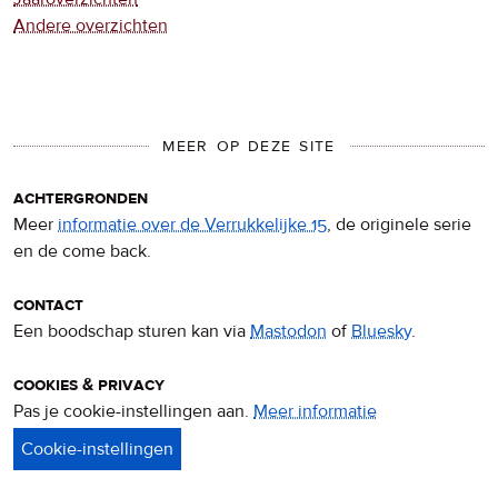
Andere overzichten
MEER OP DEZE SITE
achtergronden
Meer
informatie over de Verrukkelijke 15
, de originele serie
en de come back.
contact
Een boodschap sturen kan via
Mastodon
of
Bluesky
.
cookies & privacy
Pas je cookie-instellingen aan.
Meer informatie
over
privacy
&
cookies