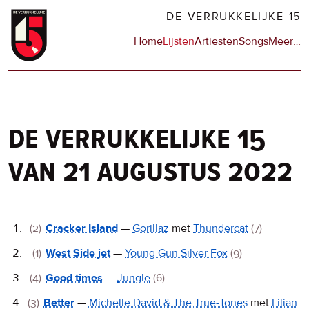
Overslaan
DE VERRUKKELIJKE 15
en
Hoofdnavigatie
Home
Lijsten
Artiesten
Songs
Meer
op
…
naar
de
de
sit
inhoud
en
gaan
op
npo
de verrukkelijke 15
van 21 augustus 2022
De
(2)
Cracker Island
—
Gorillaz
met
Thundercat
(7)
Verrukkelijke
(1)
West Side jet
—
Young Gun Silver Fox
(9)
15
(4)
Good times
—
Jungle
(6)
(3)
Better
—
Michelle David & The True-Tones
met
Lilian